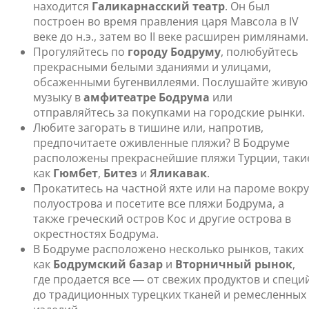
находится
Галикарнасский театр
. Он был
построен во время правления царя Мавсола в IV
веке до н.э., затем во II веке расширен римлянами.
Прогуляйтесь по
городу Бодруму
, полюбуйтесь
прекрасными белыми зданиями и улицами,
обсаженными бугенвиллеями. Послушайте живую
музыку в
амфитеатре Бодрума
или
отправляйтесь за покупками на городские рынки.
Любите загорать в тишине или, напротив,
предпочитаете оживленные пляжи? В Бодруме
расположены прекраснейшие пляжи Турции, таки
как
Гюмбет
,
Битез
и
Яликавак
.
Прокатитесь на частной яхте или на пароме вокру
полуострова и посетите все пляжи Бодрума, а
также греческий остров Кос и другие острова в
окрестностях Бодрума.
В Бодруме расположено несколько рынков, таких
как
Бодрумский базар
и
Вторничный рынок
,
где продается все ― от свежих продуктов и специ
до традиционных турецких тканей и ремесленных