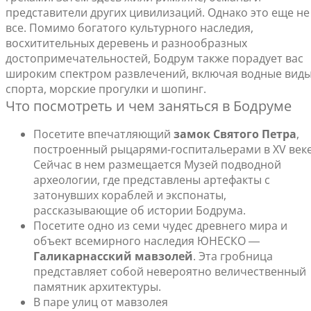
представители других цивилизаций. Однако это еще не
все. Помимо богатого культурного наследия,
восхитительных деревень и разнообразных
достопримечательностей, Бодрум также порадует вас
широким спектром развлечений, включая водные вид
спорта, морские прогулки и шопинг.
Что посмотреть и чем заняться в Бодруме
Посетите впечатляющий
замок Святого Петра
,
построенный рыцарями-госпитальерами в XV веке
Сейчас в нем размещается Музей подводной
археологии, где представлены артефакты с
затонувших кораблей и экспонаты,
рассказывающие об истории Бодрума.
Посетите одно из семи чудес древнего мира и
объект всемирного наследия ЮНЕСКО ―
Галикарнасский мавзолей
. Эта гробница
представляет собой невероятно величественный
памятник архитектуры.
В паре улиц от мавзолея