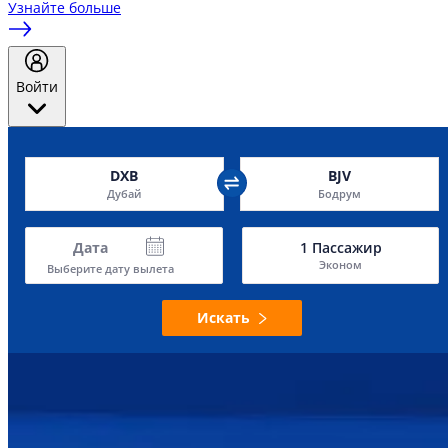
Узнайте больше
Войти
DXB
BJV
Дубай
Бодрум
Дата
1
Пассажир
Эконом
Выберите дату вылета
Искать