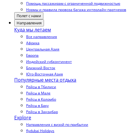
Помощь пассажирам с ограниченной подвижностью
Нормы и правила провоза багажа интерлайн-партнеров
Полет с нами
Направления
Куда мы летаем
Все направления
Африка
Центральная Азия
Европа
Индийский субконтинент
Ближний Восток
Юго-Восточная Азия
Популярные места отдыха
Рейсы в Тбилиси
Рейсы в Мале
Рейсы в Коломбо
Рейсы в Баку
Рейсы в Занзибар
Explore
Направления с визой по прибытии
flydubai Holidays