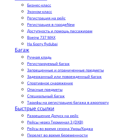
Бизнес-класс
Эконом-класс
Регистрация на рейс
Регистрация в городе
New
Доступность и помощь пассажирам
Boeing 737 MAX
На борту flydubai
Багаж
Ручная кладь
Регистрируемый багаж
Запрещенные и ограниченные предметы
Задержанный или поврежденный багаж
Спортивное снаряжение
Опасные предметы
Специальный багаж
Тарифы на регистрацию багажа в аэропорту
Быстрые ссылки
Разрешение Допуск на рейс
Рейсы через Терминал 3 (DXB)
Рейсы во время сезона Умры/Хаджа
Перелет во время беременности