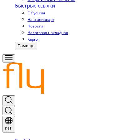
Быстрые ссылки
О flydubai
Наш авиапарк
Новости
Налоговая накладная
Карго
Помощь
RU