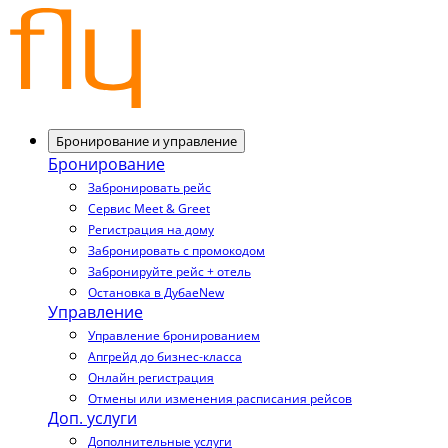
Бронирование и управление
Бронирование
Забронировать рейс
Сервис Meet & Greet
Регистрация на дому
Забронировать с промокодом
Забронируйте рейс + отель
Остановка в Дубае
New
Управление
Управление бронированием
Апгрейд до бизнес-класса
Онлайн регистрация
Отмены или изменения расписания рейсов
Доп. услуги
Дополнительные услуги