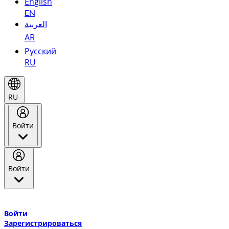
English
EN
العربية
AR
Русский
RU
RU
Войти
Войти
Добро пожаловать в Эмирейтс Skywards, программу лояльнос
авиакомпании Эмирейтс и теперь flydubai.
Войти
Зарегистрироваться