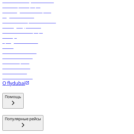
Экологическая устойчивость
Онлайн-регистрация
Часто задаваемые вопросы
Отдел снабжения
Реклама на бортовой системе
Логин для турагентов
Самые низкие тарифы
Holidays
Аренда автомобиля
Отели
Работа в компании
Рейсы в Тбилиси
Рейсы в Эр-Рияд
Рейсы в Маскат
Рейсы в Мале
Рейсы в Коломбо
О flydubai
Помощь
Популярные рейсы