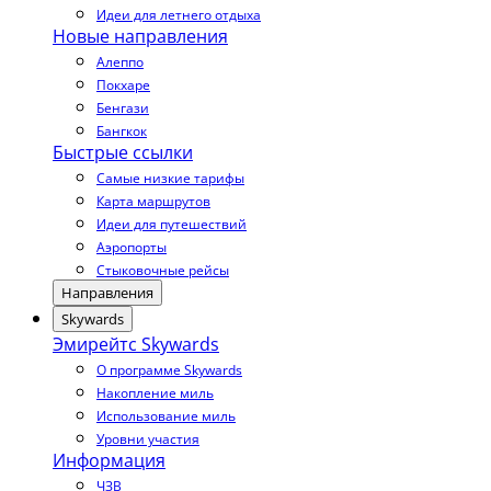
Идеи для летнего отдыха
Новые направления
Алеппо
Покхаре
Бенгази
Бангкок
Быстрые ссылки
Самые низкие тарифы
Карта маршрутов
Идеи для путешествий
Аэропорты
Стыковочные рейсы
Направления
Skywards
Эмирейтс Skywards
О программе Skywards
Накопление миль
Использование миль
Уровни участия
Информация
ЧЗВ