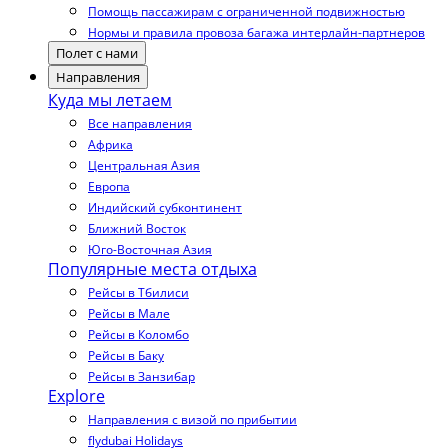
Помощь пассажирам с ограниченной подвижностью
Нормы и правила провоза багажа интерлайн-партнеров
Полет с нами
Направления
Куда мы летаем
Все направления
Африка
Центральная Азия
Европа
Индийский субконтинент
Ближний Восток
Юго-Восточная Азия
Популярные места отдыха
Рейсы в Тбилиси
Рейсы в Мале
Рейсы в Коломбо
Рейсы в Баку
Рейсы в Занзибар
Explore
Направления с визой по прибытии
flydubai Holidays