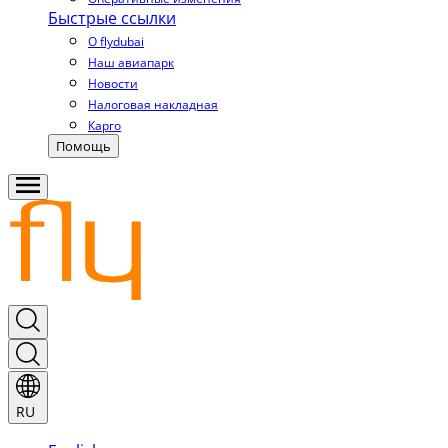
Быстрые ссылки
О flydubai
Наш авиапарк
Новости
Налоговая накладная
Карго
Помощь
RU