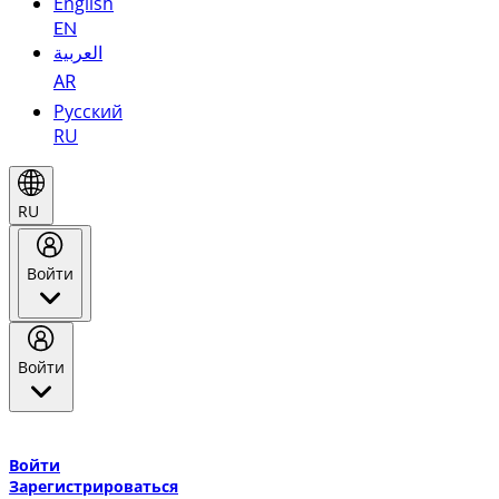
English
EN
العربية
AR
Русский
RU
RU
Войти
Войти
Добро пожаловать в Эмирейтс Skywards, программу лояльнос
авиакомпании Эмирейтс и теперь flydubai.
Войти
Зарегистрироваться