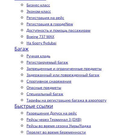
Бизнес-класс
Эконом-класс
Регистрация на рейс
Регистрация в городе
New
Доступность и помощь пассажирам
Boeing 737 MAX
На борту flydubai
Багаж
Ручная кладь
Регистрируемый багаж
Запрещенные и ограниченные предметы
Задержанный или поврежденный багаж
Спортивное снаряжение
Опасные предметы
Специальный багаж
Тарифы на регистрацию багажа в аэропорту
Быстрые ссылки
Разрешение Допуск на рейс
Рейсы через Терминал 3 (DXB)
Рейсы во время сезона Умры/Хаджа
Перелет во время беременности