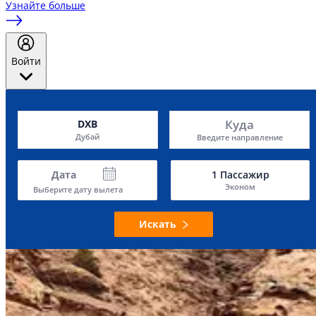
Узнайте больше
Войти
Куда
DXB
Дубай
Введите направление
Дата
1
Пассажир
Эконом
Выберите дату вылета
Искать