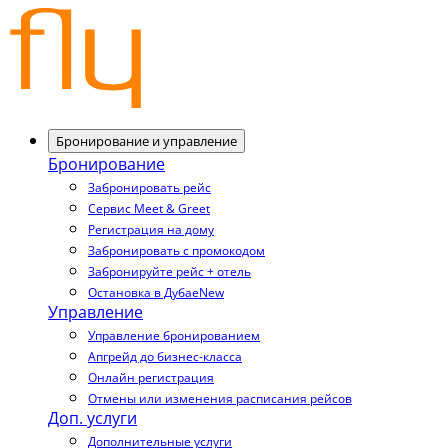
Бронирование и управление
Бронирование
Забронировать рейс
Сервис Meet & Greet
Регистрация на дому
Забронировать с промокодом
Забронируйте рейс + отель
Остановка в Дубае
New
Управление
Управление бронированием
Апгрейд до бизнес-класса
Онлайн регистрация
Отмены или изменения расписания рейсов
Доп. услуги
Дополнительные услуги