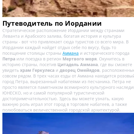
Путеводитель по Иордании
Стратегическое расположение Иордании между странами
Леванта и Арабского залива, богатая история и культура
страны - вот что привлекает сюда туристов со всего мира. В
Иордании каждый найдет отдых себе по вкусу, будь то
посещение столицы страны
Аммана
и исторического города
Петра
или поездка в регион
Мертвого моря
. Окунитесь в
историю страны, посетив
Цитадель Аммана
, где вы сможете
увидеть
храм Геркулеса
и
дворец Омейядов
, расположенны
совсем рядом. В трех часах езды от Аммана находится розовы
город Петра, вырезанный набатеями из песчаника. Петра не
просто является памятником всемирного культурного наследи
ЮНЕСКО, но и самой популярной туристической
достопримечательностью. Здесь вы можете узнать, какую
важную роль играл этот город в торговле набатеев, а также
полюбоваться величественной городской архитектурой.