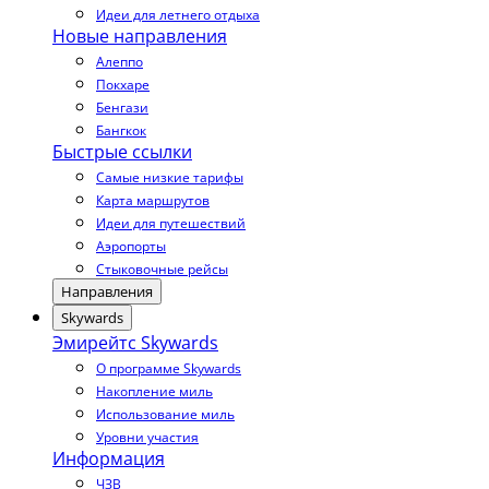
Идеи для летнего отдыха
Новые направления
Алеппо
Покхаре
Бенгази
Бангкок
Быстрые ссылки
Самые низкие тарифы
Карта маршрутов
Идеи для путешествий
Аэропорты
Стыковочные рейсы
Направления
Skywards
Эмирейтс Skywards
О программе Skywards
Накопление миль
Использование миль
Уровни участия
Информация
ЧЗВ