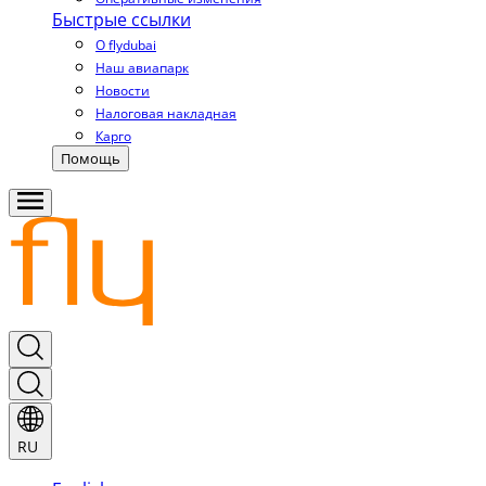
Быстрые ссылки
О flydubai
Наш авиапарк
Новости
Налоговая накладная
Карго
Помощь
RU