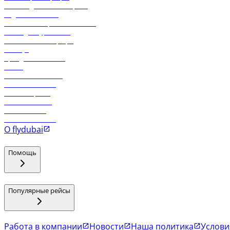
Часто задаваемые вопросы
Отдел снабжения
Реклама на бортовой системе
Логин для турагентов
Самые низкие тарифы
Holidays
Аренда автомобиля
Отели
Работа в компании
Рейсы в Тбилиси
Рейсы в Эр-Рияд
Рейсы в Маскат
Рейсы в Мале
Рейсы в Коломбо
О flydubai
Помощь
Популярные рейсы
Работа в компании
Новости
Наша политика
Услови