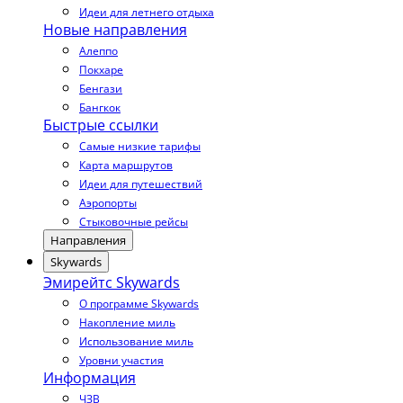
Идеи для летнего отдыха
Новые направления
Алеппо
Покхаре
Бенгази
Бангкок
Быстрые ссылки
Самые низкие тарифы
Карта маршрутов
Идеи для путешествий
Аэропорты
Стыковочные рейсы
Направления
Skywards
Эмирейтс Skywards
О программе Skywards
Накопление миль
Использование миль
Уровни участия
Информация
ЧЗВ