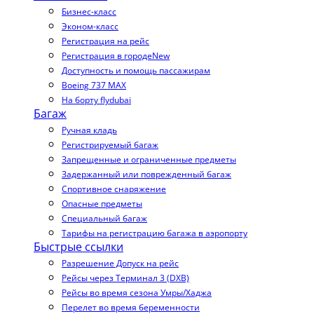
Бизнес-класс
Эконом-класс
Регистрация на рейс
Регистрация в городе
New
Доступность и помощь пассажирам
Boeing 737 MAX
На борту flydubai
Багаж
Ручная кладь
Регистрируемый багаж
Запрещенные и ограниченные предметы
Задержанный или поврежденный багаж
Спортивное снаряжение
Опасные предметы
Специальный багаж
Тарифы на регистрацию багажа в аэропорту
Быстрые ссылки
Разрешение Допуск на рейс
Рейсы через Терминал 3 (DXB)
Рейсы во время сезона Умры/Хаджа
Перелет во время беременности