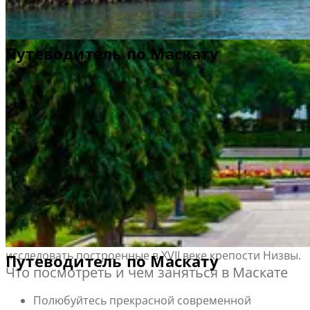
Полезная информация
Информация об аэропорте
Путеводитель п
Добро пожаловать в Маскат
В Маскате вы словно попадаете в сказки "Тысячи и
одной ночи". Все здания, и старые, и новые, построены
в традиционном арабском стиле, с куполами,
стрельчатыми окнами и красочными мозаиками на
каждом углу.
Расположенный между горами Хаджар и Аравийским
о Маскату
морем, Маскат является резиденцией султана Омана, а
также может похвастаться одними из лучших пляжей н
всем Ближнем Востоке.
Займитесь шоппингом, походите по ресторанам или
просто отдохните в черте города или поднимитесь,
чтобы полюбоваться прекрасными пейзажами и
исследовать построенные в XVII веке крепости Низвы.
о Маскату
Что посмотреть и чем заняться в Маскате
Полюбуйтесь прекрасной современной