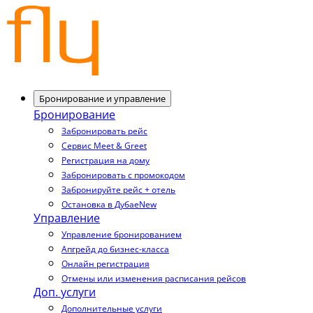
Бронирование и управление
Бронирование
Забронировать рейс
Сервис Meet & Greet
Регистрация на дому
Забронировать с промокодом
Забронируйте рейс + отель
Остановка в Дубае
New
Управление
Управление бронированием
Апгрейд до бизнес-класса
Онлайн регистрация
Отмены или изменения расписания рейсов
Доп. услуги
Дополнительные услуги