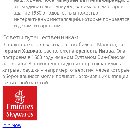
наших дней, посетив
музей Байт-аль-Баранда
. В
этом удивительном музее, занимающем старое
здание 1930-х годов, есть множество
интерактивных инсталляций, которые понравятся
и детям, и взрослым.
Советы путешественникам
В полутора часах езды на автомобиле от Маската, за
горами Хаджар
, расположена
крепость Низва
. Она
построена в 1668 году имамом Султаном бин-Саифом
аль-Яриби. В этой крепости до сих пор сохранились
хитрые ловушки – например, отверстия, через которые
оборонявшиеся могли поливать осаждавших кипящей
финиковой патокой.
Join Now