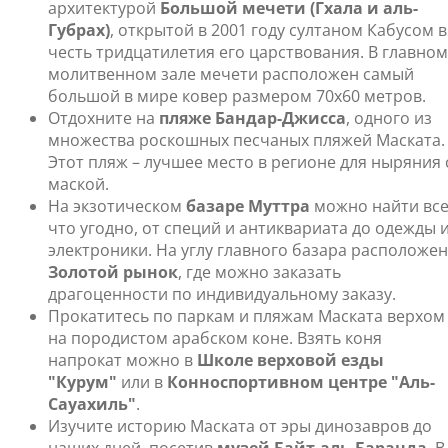
архитектурой
Большой мечети (Гхала и аль-
Губрах)
, открытой в 2001 году султаном Кабусом в
честь тридцатилетия его царствования. В главном
молитвенном зале мечети расположен самый
большой в мире ковер размером 70х60 метров.
Отдохните на
пляже Бандар-Джисса
, одного из
множества роскошных песчаных пляжей Маската.
Этот пляж – лучшее место в регионе для ныряния 
маской.
На экзотическом
базаре Муттра
можно найти вс
что угодно, от специй и антиквариата до одежды 
электроники. На углу главного базара расположен
Золотой рынок
, где можно заказать
драгоценности по индивидуальному заказу.
Прокатитесь по паркам и пляжам Маската верхом
на породистом арабском коне. Взять коня
напрокат можно в
Школе верховой езды
"Курум"
или в
Конноспортивном центре "Аль-
Сауахиль"
.
Изучите историю Маската от эры динозавров до