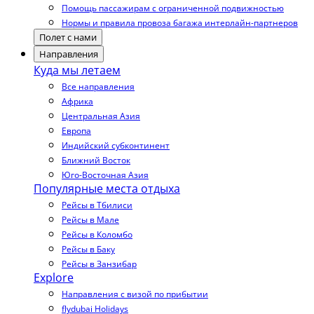
Помощь пассажирам с ограниченной подвижностью
Нормы и правила провоза багажа интерлайн-партнеров
Полет с нами
Направления
Куда мы летаем
Все направления
Африка
Центральная Азия
Европа
Индийский субконтинент
Ближний Восток
Юго-Восточная Азия
Популярные места отдыха
Рейсы в Тбилиси
Рейсы в Мале
Рейсы в Коломбо
Рейсы в Баку
Рейсы в Занзибар
Explore
Направления с визой по прибытии
flydubai Holidays