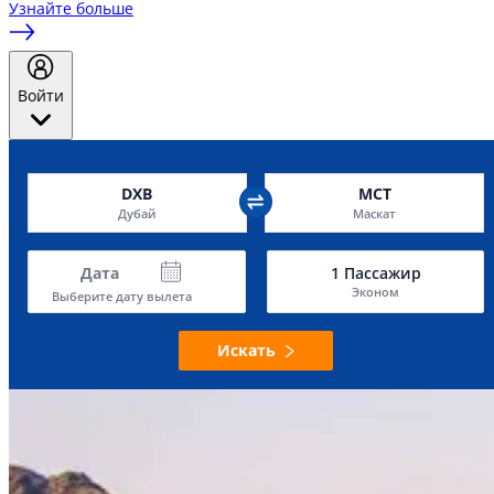
Узнайте больше
Войти
DXB
MCT
Дубай
Маскат
Дата
1
Пассажир
Эконом
Выберите дату вылета
Искать