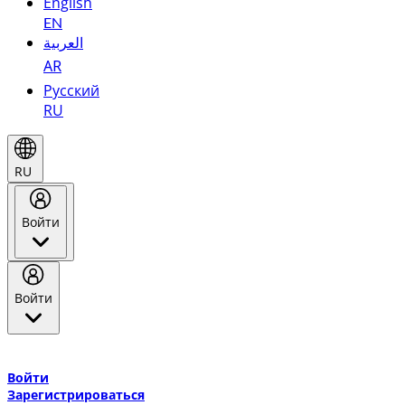
English
EN
العربية
AR
Русский
RU
RU
Войти
Войти
Добро пожаловать в Эмирейтс Skywards, программу лояльнос
авиакомпании Эмирейтс и теперь flydubai.
Войти
Зарегистрироваться