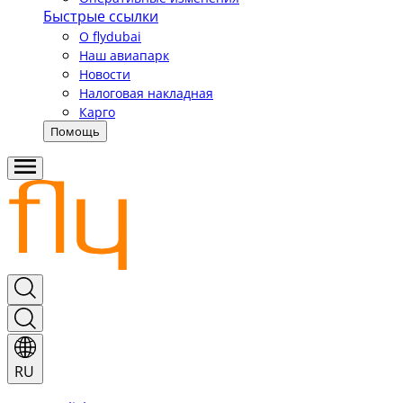
Быстрые ссылки
О flydubai
Наш авиапарк
Новости
Налоговая накладная
Карго
Помощь
RU