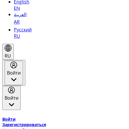
English
EN
العربية
AR
Русский
RU
RU
Войти
Войти
Добро пожаловать в Эмирейтс Skywards, программу лоя
Войти
Зарегистрироваться