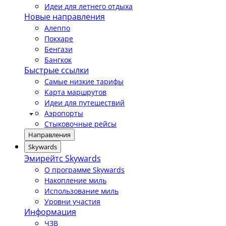
Идеи для летнего отдыха
Новые направления
Алеппо
Покхаре
Бенгази
Бангкок
Быстрые ссылки
Самые низкие тарифы
Карта маршрутов
Идеи для путешествий
Аэропорты
Стыковочные рейсы
Направления
Skywards
Эмирейтс Skywards
О программе Skywards
Накопление миль
Использование миль
Уровни участия
Информация
ЧЗВ