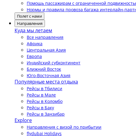
Помощь пассажирам с ограниченной подвижност
Нормы и правила провоза багажа интерлайн-парт
Полет с нами
Направления
Куда мы летаем
Все направления
Африка
Центральная Азия
Европа
Индийский субконтинент
Ближний Восток
Юго-Восточная Азия
Популярные места отдыха
Рейсы в Тбилиси
Рейсы в Мале
Рейсы в Коломбо
Рейсы в Баку
Рейсы в Занзибар
Explore
Направления с визой по прибытии
flydubai Holidays