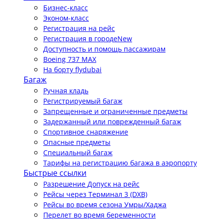
Бизнес-класс
Эконом-класс
Регистрация на рейс
Регистрация в городе
New
Доступность и помощь пассажирам
Boeing 737 MAX
На борту flydubai
Багаж
Ручная кладь
Регистрируемый багаж
Запрещенные и ограниченные предметы
Задержанный или поврежденный багаж
Спортивное снаряжение
Опасные предметы
Специальный багаж
Тарифы на регистрацию багажа в аэропорту
Быстрые ссылки
Разрешение Допуск на рейс
Рейсы через Терминал 3 (DXB)
Рейсы во время сезона Умры/Хаджа
Перелет во время беременности