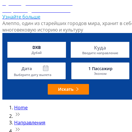
Путеводитель по Алеппо
Откройте для себя Алеппо
Узнайте больше
Алеппо, один из старейших городов мира, хранит в себ
многовековую историю и культуру
Куда
DXB
Дубай
Введите направление
Дата
1
Пассажир
Эконом
Выберите дату вылета
Искать
Home
Направления