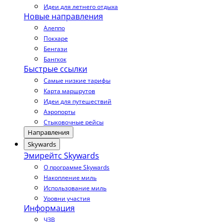
Идеи для летнего отдыха
Новые направления
Алеппо
Покхаре
Бенгази
Бангкок
Быстрые ссылки
Самые низкие тарифы
Карта маршрутов
Идеи для путешествий
Аэропорты
Стыковочные рейсы
Направления
Skywards
Эмирейтс Skywards
О программе Skywards
Накопление миль
Использование миль
Уровни участия
Информация
ЧЗВ