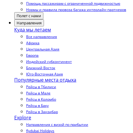
Помощь пассажирам с ограниченной подвижностью
Нормы и правила провоза багажа интерлайн-партнеров
Полет с нами
Направления
Куда мы летаем
Все направления
Африка
Центральная Азия
Европа
Индийский субконтинент
Ближний Восток
Юго-Восточная Азия
Популярные места отдыха
Рейсы в Тбилиси
Рейсы в Мале
Рейсы в Коломбо
Рейсы в Баку
Рейсы в Занзибар
Explore
Направления с визой по прибытии
flydubai Holidays