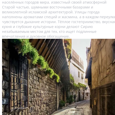
населённых городов мира, известный своей атмосферной
Старой частью, шумными восточными базарами и
великолепной исламской архитектурой. Улицы города
наполнены ароматами специй и жасмина, а в каждом переулк
чувствуется дыхание истории. Тёплое гостеприимство, вкусна
кухня и глубокие культурные корни делают Сирию
незабываемым местом для тех, кто ищет подлинные
впечатления и духовное обогащение.