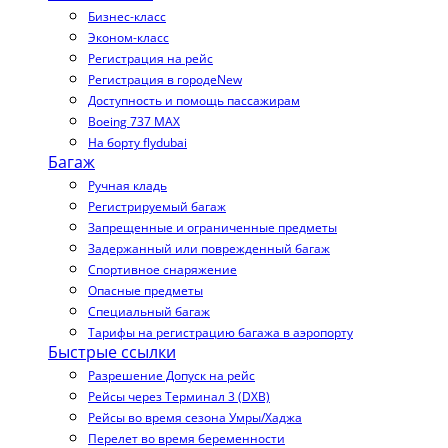
Бизнес-класс
Эконом-класс
Регистрация на рейс
Регистрация в городе
New
Доступность и помощь пассажирам
Boeing 737 MAX
На борту flydubai
Багаж
Ручная кладь
Регистрируемый багаж
Запрещенные и ограниченные предметы
Задержанный или поврежденный багаж
Спортивное снаряжение
Опасные предметы
Специальный багаж
Тарифы на регистрацию багажа в аэропорту
Быстрые ссылки
Разрешение Допуск на рейс
Рейсы через Терминал 3 (DXB)
Рейсы во время сезона Умры/Хаджа
Перелет во время беременности