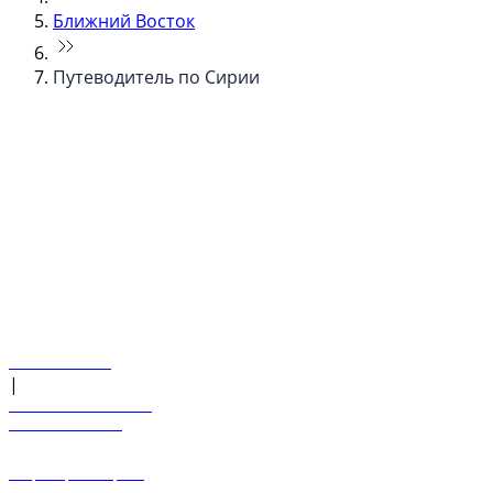
Ближний Восток
Путеводитель по Сирии
© flydubai 2026. Все права защищены.
Наша политика
|
Условия и положения
+971 600 54 44 45
Забронировать рейс
Предложения