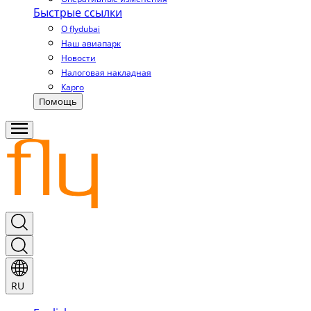
Быстрые ссылки
О flydubai
Наш авиапарк
Новости
Налоговая накладная
Карго
Помощь
RU