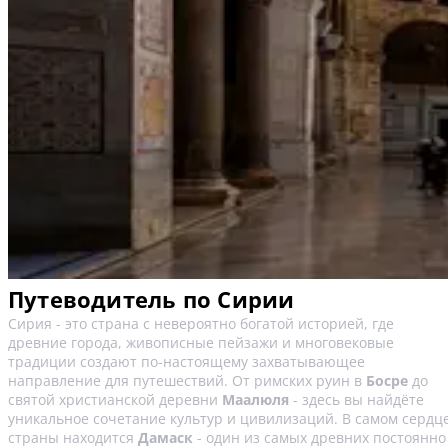
Путеводитель по Сирии
Сирия - это страна с невероятно богатой историей, где
древние города, живописные пейзажи и многовековые
традиции создают по-настоящему захватывающее
направление для путешествий. От римских руин в
Босре
до
святой христианской деревни
Маалюля
- здесь вы найдёте
уникальное сочетание культур и цивилизаций. В самом сердц
страны находится
Дамаск
- один из самых древних постоянно