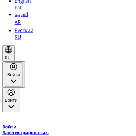
English
EN
العربية
AR
Русский
RU
RU
Войти
Войти
Добро пожаловать в Эмирейтс Skywards, программу лояльнос
авиакомпании Эмирейтс и теперь flydubai.
Войти
Зарегистрироваться