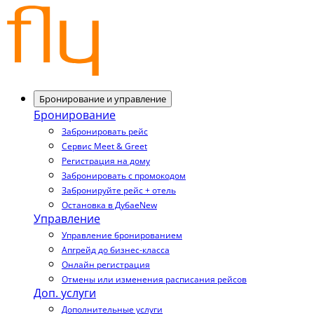
Бронирование и управление
Бронирование
Забронировать рейс
Сервис Meet & Greet
Регистрация на дому
Забронировать с промокодом
Забронируйте рейс + отель
Остановка в Дубае
New
Управление
Управление бронированием
Апгрейд до бизнес-класса
Онлайн регистрация
Отмены или изменения расписания рейсов
Доп. услуги
Дополнительные услуги