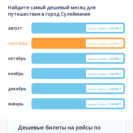
Найдите самый дешевый месяц для
путешествия в город Сулеймания
август
В одну сторону
USD
907*
сентябрь
В одну сторону
USD
897*
октябрь
В одну сторону
USD
897*
ноябрь
В одну сторону
USD
897*
декабрь
В одну сторону
USD
897*
январь
В одну сторону
USD
897*
Дешевые билеты на рейсы по