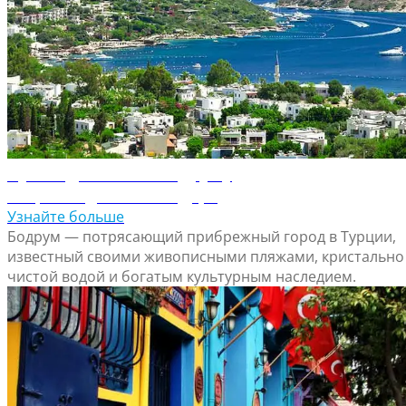
Путеводитель по Бодруму
Откройте для себя Бодрум
Узнайте больше
Бодрум — потрясающий прибрежный город в Турции,
известный своими живописными пляжами, кристально
чистой водой и богатым культурным наследием.