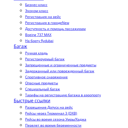
Бизнес-класс
Эконом-класс
Регистрация на рейс
Регистрация в городе
New
Доступность и помощь пассажирам
Boeing 737 MAX
На борту flydubai
Багаж
Ручная кладь
Регистрируемый багаж
Запрещенные и ограниченные предметы
Задержанный или поврежденный багаж
Спортивное снаряжение
Опасные предметы
Специальный багаж
Тарифы на регистрацию багажа в аэропорту
Быстрые ссылки
Разрешение Допуск на рейс
Рейсы через Терминал 3 (DXB)
Рейсы во время сезона Умры/Хаджа
Перелет во время беременности