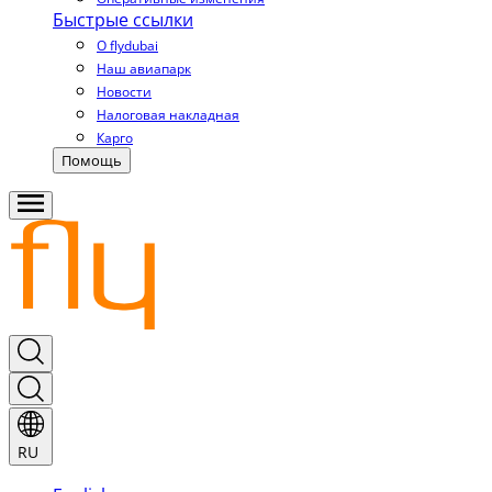
Быстрые ссылки
О flydubai
Наш авиапарк
Новости
Налоговая накладная
Карго
Помощь
RU