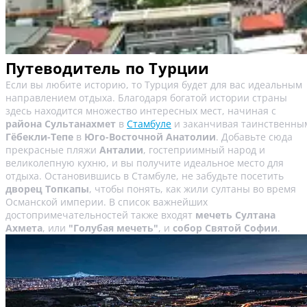
Путеводитель по Турции
Если вы любите историю, то Турция будет для вас идеальным
направлением отдыха. Благодаря богатой истории страны
здесь находится множество интересных мест, начиная с
района Сультанахмет
в
Стамбуле
и заканчивая таинственны
Гёбекли-Тепе
в
Юго-Восточной Анатолии
. Добавьте сюда
прекрасные пляжи
Анталии
, гостеприимный народ и
великолепную кухню, и вы получите идеальное место для
отдыха. Остановившись в Стамбуле, не забудьте посетить
дворец Топкапы
, чтобы понять, как жили султаны во время
Османской империи. В список важнейших
достопримечательностей также входят
мечеть Султана
Ахмета
, или
"Голубая мечеть"
, и
собор Святой Софии
.