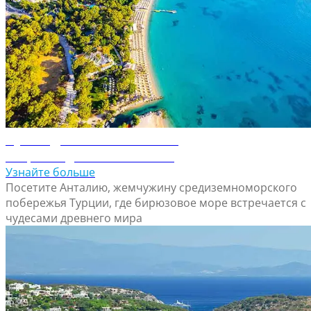
Путеводитель по Анталие
Откройте для себя Анталию
Узнайте больше
Посетите Анталию, жемчужину средиземноморского
побережья Турции, где бирюзовое море встречается с
чудесами древнего мира