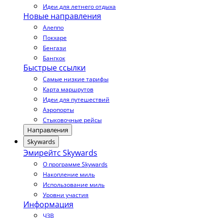
Идеи для летнего отдыха
Новые направления
Алеппо
Покхаре
Бенгази
Бангкок
Быстрые ссылки
Самые низкие тарифы
Карта маршрутов
Идеи для путешествий
Аэропорты
Стыковочные рейсы
Направления
Skywards
Эмирейтс Skywards
О программе Skywards
Накопление миль
Использование миль
Уровни участия
Информация
ЧЗВ