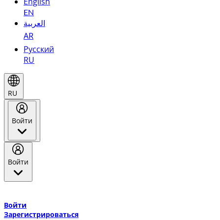
English
EN
العربية
AR
Русский
RU
RU
Войти
Войти
Добро пожаловать в Эмирейтс Skywards, программу лояльнос
авиакомпании Эмирейтс и теперь flydubai.
Войти
Зарегистрироваться