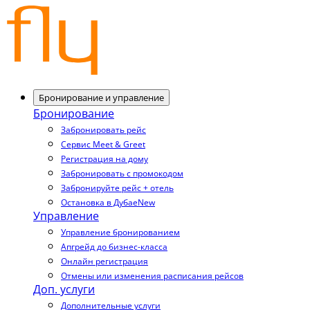
Бронирование и управление
Бронирование
Забронировать рейс
Сервис Meet & Greet
Регистрация на дому
Забронировать с промокодом
Забронируйте рейс + отель
Остановка в Дубае
New
Управление
Управление бронированием
Апгрейд до бизнес-класса
Онлайн регистрация
Отмены или изменения расписания рейсов
Доп. услуги
Дополнительные услуги