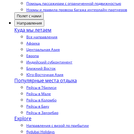
Помощь пассажирам с ограниченной подвижностью
Нормы и правила провоза багажа интерлайн-партнеров
Полет с нами
Направления
Куда мы летаем
Все направления
Африка
Центральная Азия
Европа
Индийский субконтинент
Ближний Восток
Юго-Восточная Азия
Популярные места отдыха
Рейсы в Тбилиси
Рейсы в Мале
Рейсы в Коломбо
Рейсы в Баку
Рейсы в Занзибар
Explore
Направления с визой по прибытии
flydubai Holidays