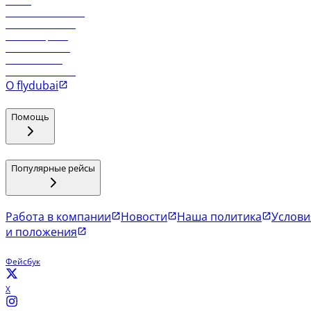
Отели
Работа в компании
Рейсы в Тбилиси
Рейсы в Эр-Рияд
Рейсы в Маскат
Рейсы в Мале
Рейсы в Коломбо
О flydubai
Помощь
Популярные рейсы
Работа в компании
Новости
Наша политика
Услови
и положения
Фейсбук
X