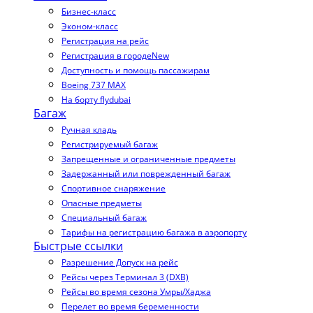
Бизнес-класс
Эконом-класс
Регистрация на рейс
Регистрация в городе
New
Доступность и помощь пассажирам
Boeing 737 MAX
На борту flydubai
Багаж
Ручная кладь
Регистрируемый багаж
Запрещенные и ограниченные предметы
Задержанный или поврежденный багаж
Спортивное снаряжение
Опасные предметы
Специальный багаж
Тарифы на регистрацию багажа в аэропорту
Быстрые ссылки
Разрешение Допуск на рейс
Рейсы через Терминал 3 (DXB)
Рейсы во время сезона Умры/Хаджа
Перелет во время беременности