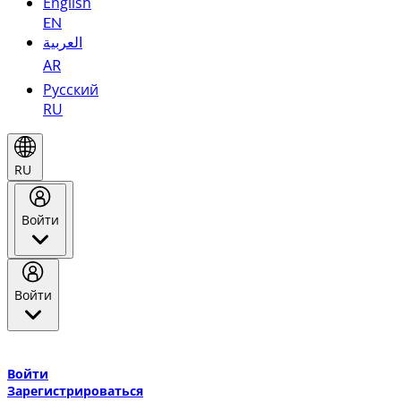
English
EN
العربية
AR
Русский
RU
RU
Войти
Войти
Добро пожаловать в Эмирейтс Skywards, программу лояльнос
авиакомпании Эмирейтс и теперь flydubai.
Войти
Зарегистрироваться