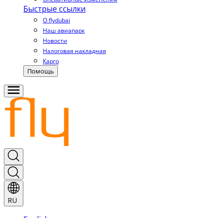
Быстрые ссылки
О flydubai
Наш авиапарк
Новости
Налоговая накладная
Карго
Помощь
RU