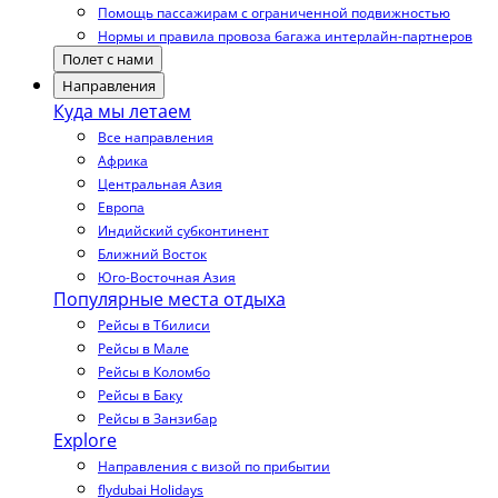
Помощь пассажирам с ограниченной подвижностью
Нормы и правила провоза багажа интерлайн-партнеров
Полет с нами
Направления
Куда мы летаем
Все направления
Африка
Центральная Азия
Европа
Индийский субконтинент
Ближний Восток
Юго-Восточная Азия
Популярные места отдыха
Рейсы в Тбилиси
Рейсы в Мале
Рейсы в Коломбо
Рейсы в Баку
Рейсы в Занзибар
Explore
Направления с визой по прибытии
flydubai Holidays