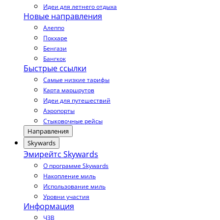
Идеи для летнего отдыха
Новые направления
Алеппо
Покхаре
Бенгази
Бангкок
Быстрые ссылки
Самые низкие тарифы
Карта маршрутов
Идеи для путешествий
Аэропорты
Стыковочные рейсы
Направления
Skywards
Эмирейтс Skywards
О программе Skywards
Накопление миль
Использование миль
Уровни участия
Информация
ЧЗВ