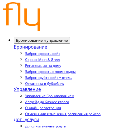
Бронирование и управление
Бронирование
Забронировать рейс
Сервис Meet & Greet
Регистрация на дому
Забронировать с промокодом
Забронируйте рейс + отель
Остановка в Дубае
New
Управление
Управление бронированием
Апгрейд до бизнес-класса
Онлайн регистрация
Отмены или изменения расписания рейсов
Доп. услуги
Дополнительные услуги