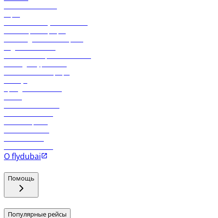
Свяжитесь с нами
Карго
Экологическая устойчивость
Онлайн-регистрация
Часто задаваемые вопросы
Отдел снабжения
Реклама на бортовой системе
Логин для турагентов
Самые низкие тарифы
Holidays
Аренда автомобиля
Отели
Работа в компании
Рейсы в Тбилиси
Рейсы в Эр-Рияд
Рейсы в Маскат
Рейсы в Мале
Рейсы в Коломбо
О flydubai
Помощь
Популярные рейсы