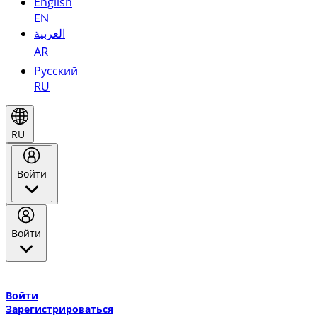
English
EN
العربية
AR
Русский
RU
RU
Войти
Войти
Добро пожаловать в Эмирейтс Skywards, программу лояльнос
авиакомпании Эмирейтс и теперь flydubai.
Войти
Зарегистрироваться