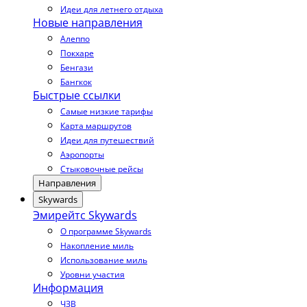
Идеи для летнего отдыха
Новые направления
Алеппо
Покхаре
Бенгази
Бангкок
Быстрые ссылки
Самые низкие тарифы
Карта маршрутов
Идеи для путешествий
Аэропорты
Стыковочные рейсы
Направления
Skywards
Эмирейтс Skywards
О программе Skywards
Накопление миль
Использование миль
Уровни участия
Информация
ЧЗВ