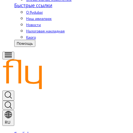
Быстрые ссылки
О flydubai
Наш авиапарк
Новости
Налоговая накладная
Карго
Помощь
RU