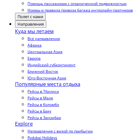
Помощь пассажирам с ограниченной подвижностью
Нормы и правила провоза багажа интерлайн-партнеров
Полет с нами
Направления
Куда мы летаем
Все направления
Африка
Центральная Азия
Европа
Индийский субконтинент
Ближний Восток
Юго-Восточная Азия
Популярные места отдыха
Рейсы в Тбилиси
Рейсы в Мале
Рейсы в Коломбо
Рейсы в Баку
Рейсы в Занзибар
Explore
Направления с визой по прибытии
flydubai Holidays