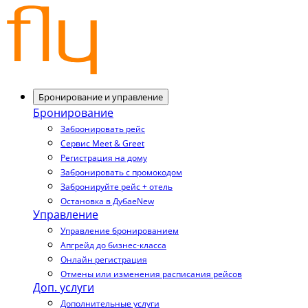
Бронирование и управление
Бронирование
Забронировать рейс
Сервис Meet & Greet
Регистрация на дому
Забронировать с промокодом
Забронируйте рейс + отель
Остановка в Дубае
New
Управление
Управление бронированием
Апгрейд до бизнес-класса
Онлайн регистрация
Отмены или изменения расписания рейсов
Доп. услуги
Дополнительные услуги