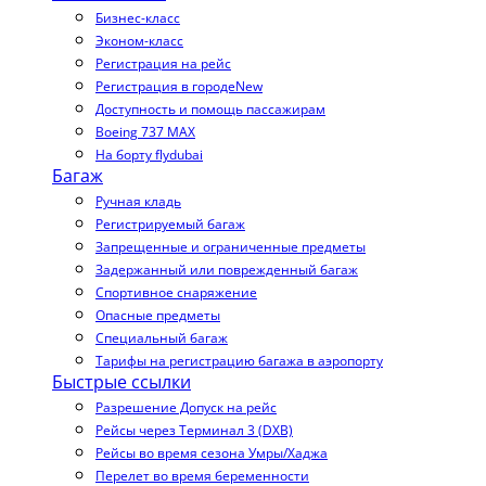
Бизнес-класс
Эконом-класс
Регистрация на рейс
Регистрация в городе
New
Доступность и помощь пассажирам
Boeing 737 MAX
На борту flydubai
Багаж
Ручная кладь
Регистрируемый багаж
Запрещенные и ограниченные предметы
Задержанный или поврежденный багаж
Спортивное снаряжение
Опасные предметы
Специальный багаж
Тарифы на регистрацию багажа в аэропорту
Быстрые ссылки
Разрешение Допуск на рейс
Рейсы через Терминал 3 (DXB)
Рейсы во время сезона Умры/Хаджа
Перелет во время беременности