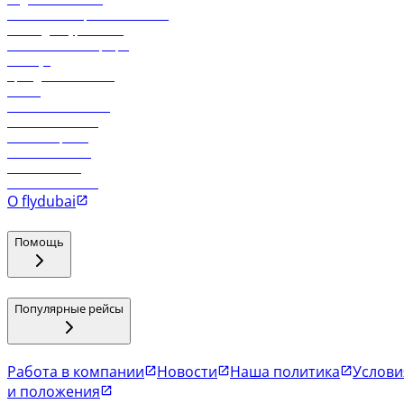
Реклама на бортовой системе
Логин для турагентов
Самые низкие тарифы
Holidays
Аренда автомобиля
Отели
Работа в компании
Рейсы в Тбилиси
Рейсы в Эр-Рияд
Рейсы в Маскат
Рейсы в Мале
Рейсы в Коломбо
О flydubai
Помощь
Популярные рейсы
Работа в компании
Новости
Наша политика
Услови
и положения