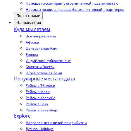
Помощь пассажирам с ограниченной подвижностью
Нормы и правила провоза багажа интерлайн-партнеров
Полет с нами
Направления
Куда мы летаем
Все направления
Африка
Центральная Азия
Европа
Индийский субконтинент
Ближний Восток
Юго-Восточная Азия
Популярные места отдыха
Рейсы в Тбилиси
Рейсы в Мале
Рейсы в Коломбо
Рейсы в Баку
Рейсы в Занзибар
Explore
Направления с визой по прибытии
flydubai Holidays