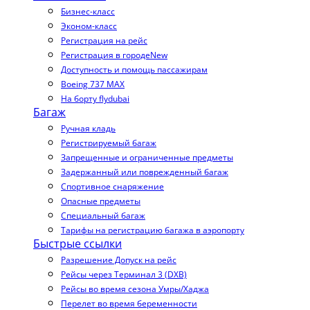
Бизнес-класс
Эконом-класс
Регистрация на рейс
Регистрация в городе
New
Доступность и помощь пассажирам
Boeing 737 MAX
На борту flydubai
Багаж
Ручная кладь
Регистрируемый багаж
Запрещенные и ограниченные предметы
Задержанный или поврежденный багаж
Спортивное снаряжение
Опасные предметы
Специальный багаж
Тарифы на регистрацию багажа в аэропорту
Быстрые ссылки
Разрешение Допуск на рейс
Рейсы через Терминал 3 (DXB)
Рейсы во время сезона Умры/Хаджа
Перелет во время беременности