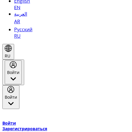
English
EN
العربية
AR
Русский
RU
RU
Войти
Войти
Добро пожаловать в Эмирейтс Skywards, программу лояльнос
авиакомпании Эмирейтс и теперь flydubai.
Войти
Зарегистрироваться