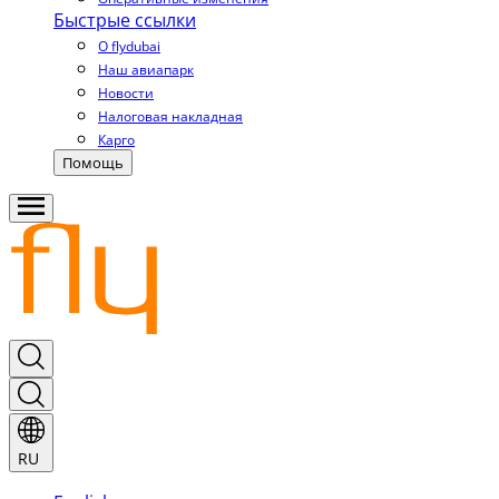
Быстрые ссылки
О flydubai
Наш авиапарк
Новости
Налоговая накладная
Карго
Помощь
RU