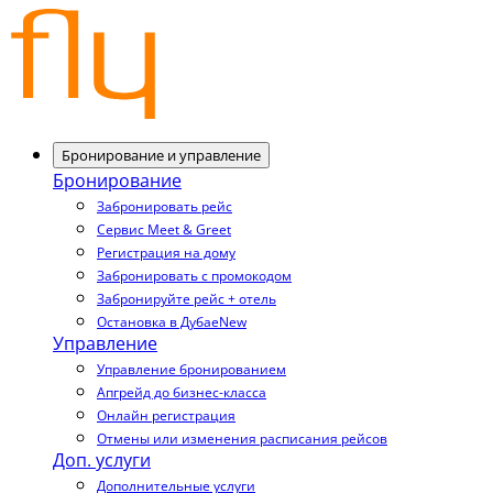
Бронирование и управление
Бронирование
Забронировать рейс
Сервис Meet & Greet
Регистрация на дому
Забронировать с промокодом
Забронируйте рейс + отель
Остановка в Дубае
New
Управление
Управление бронированием
Апгрейд до бизнес-класса
Онлайн регистрация
Отмены или изменения расписания рейсов
Доп. услуги
Дополнительные услуги