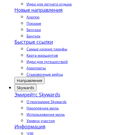
Идеи для летнего отдыха
Новые направления
Алеппо
Покхаре
Бенгази
Бангкок
Быстрые ссылки
Самые низкие тарифы
Карта маршрутов
Идеи для путешествий
Аэропорты
Стыковочные рейсы
Направления
Skywards
Эмирейтс Skywards
О программе Skywards
Накопление миль
Использование миль
Уровни участия
Информация
ЧЗВ