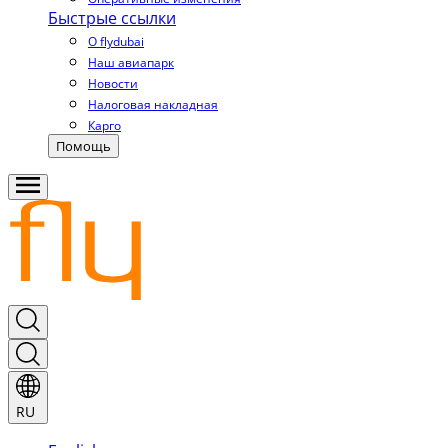
Быстрые ссылки
О flydubai
Наш авиапарк
Новости
Налоговая накладная
Карго
Помощь
RU