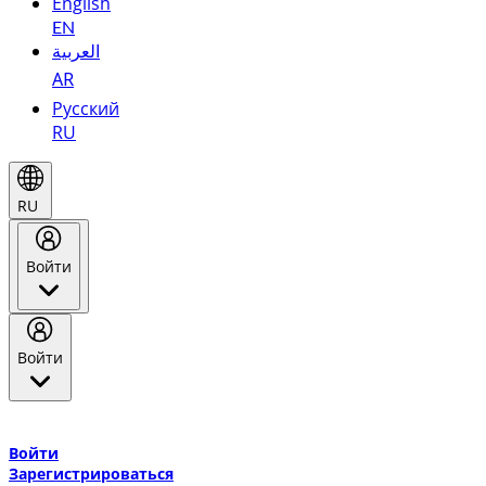
English
EN
العربية
AR
Русский
RU
RU
Войти
Войти
Добро пожаловать в Эмирейтс Skywards, программу лояльнос
авиакомпании Эмирейтс и теперь flydubai.
Войти
Зарегистрироваться