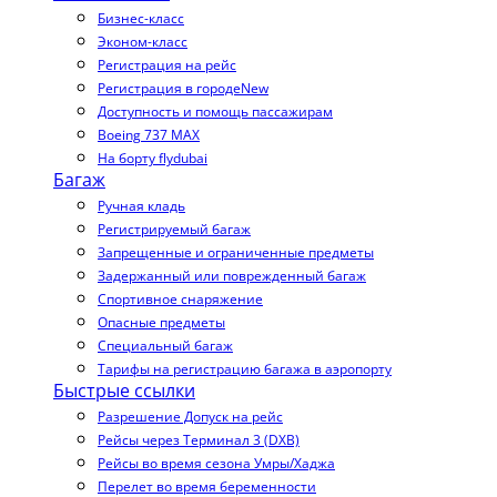
Бизнес-класс
Эконом-класс
Регистрация на рейс
Регистрация в городе
New
Доступность и помощь пассажирам
Boeing 737 MAX
На борту flydubai
Багаж
Ручная кладь
Регистрируемый багаж
Запрещенные и ограниченные предметы
Задержанный или поврежденный багаж
Спортивное снаряжение
Опасные предметы
Специальный багаж
Тарифы на регистрацию багажа в аэропорту
Быстрые ссылки
Разрешение Допуск на рейс
Рейсы через Терминал 3 (DXB)
Рейсы во время сезона Умры/Хаджа
Перелет во время беременности