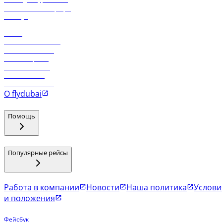
Самые низкие тарифы
Holidays
Аренда автомобиля
Отели
Работа в компании
Рейсы в Тбилиси
Рейсы в Эр-Рияд
Рейсы в Маскат
Рейсы в Мале
Рейсы в Коломбо
О flydubai
Помощь
Популярные рейсы
Работа в компании
Новости
Наша политика
Услови
и положения
Фейсбук