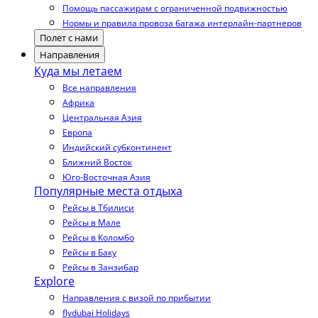
Помощь пассажирам с ограниченной подвижностью
Нормы и правила провоза багажа интерлайн-партнеров
Полет с нами
Направления
Куда мы летаем
Все направления
Африка
Центральная Азия
Европа
Индийский субконтинент
Ближний Восток
Юго-Восточная Азия
Популярные места отдыха
Рейсы в Тбилиси
Рейсы в Мале
Рейсы в Коломбо
Рейсы в Баку
Рейсы в Занзибар
Explore
Направления с визой по прибытии
flydubai Holidays