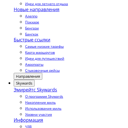
Идеи для летнего отдыха
Новые направления
Алеппо
Покхаре
Бенгази
Бангкок
Быстрые ссылки
Самые низкие тарифы
Карта маршрутов
Идеи для путешествий
Аэропорты
Стыковочные рейсы
Направления
Skywards
Эмирейтс Skywards
О программе Skywards
Накопление миль
Использование миль
Уровни участия
Информация
ЧЗВ