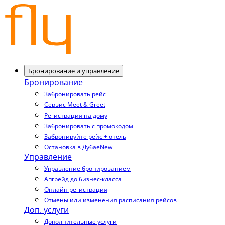
Бронирование и управление
Бронирование
Забронировать рейс
Сервис Meet & Greet
Регистрация на дому
Забронировать с промокодом
Забронируйте рейс + отель
Остановка в Дубае
New
Управление
Управление бронированием
Апгрейд до бизнес-класса
Онлайн регистрация
Отмены или изменения расписания рейсов
Доп. услуги
Дополнительные услуги