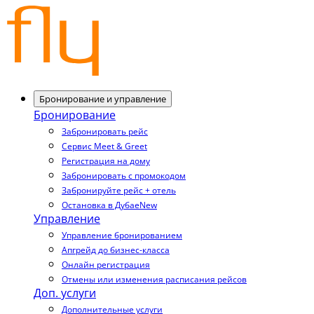
Бронирование и управление
Бронирование
Забронировать рейс
Сервис Meet & Greet
Регистрация на дому
Забронировать с промокодом
Забронируйте рейс + отель
Остановка в Дубае
New
Управление
Управление бронированием
Апгрейд до бизнес-класса
Онлайн регистрация
Отмены или изменения расписания рейсов
Доп. услуги
Дополнительные услуги