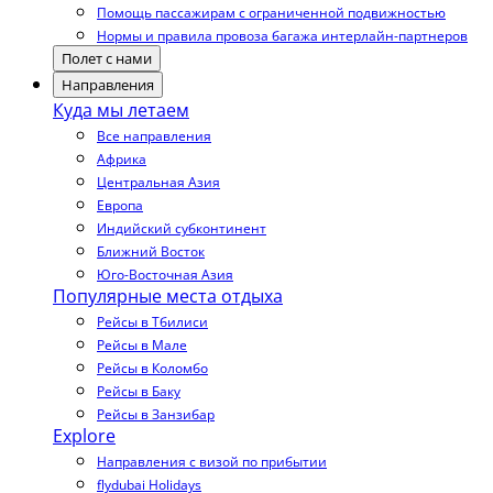
Помощь пассажирам с ограниченной подвижностью
Нормы и правила провоза багажа интерлайн-партнеров
Полет с нами
Направления
Куда мы летаем
Все направления
Африка
Центральная Азия
Европа
Индийский субконтинент
Ближний Восток
Юго-Восточная Азия
Популярные места отдыха
Рейсы в Тбилиси
Рейсы в Мале
Рейсы в Коломбо
Рейсы в Баку
Рейсы в Занзибар
Explore
Направления с визой по прибытии
flydubai Holidays