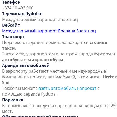
Телефон
+374 10 493 000
Терминал flydubai
Международный аэропорт Звартноц
Вебсайт
Международный аэропорт Еревана Звартноц
Транспорт
Недалеко от здания терминала находится
стоянка
такси
.
Также между аэропортом и центром города курсируют
автобусы
и
микроавто
бусы
.
Аренда автомобилей
В аэропорту работают местные и международные
компании по прокату автомобилей, в том числе
He
rtz
Sixt
.
Также вы можете
взять автомобиль напрокат
с
помощью сервиса flydubai.
Парковка
В Терминале 1 находится парковочная площадка на 25
мест.