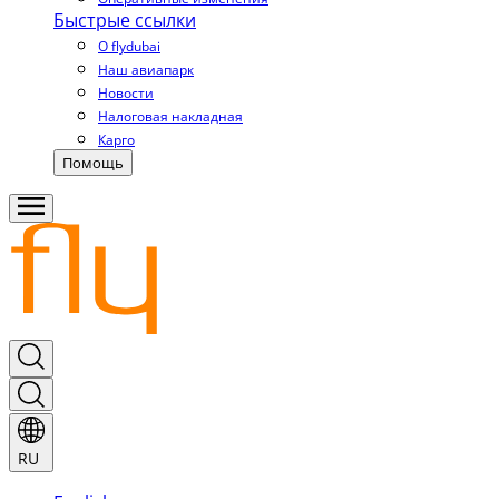
Быстрые ссылки
О flydubai
Наш авиапарк
Новости
Налоговая накладная
Карго
Помощь
RU