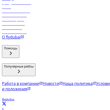
Аренда автомобиля
Отели
Работа в компании
Рейсы в Тбилиси
Рейсы в Эр-Рияд
Рейсы в Маскат
Рейсы в Мале
Рейсы в Коломбо
О flydubai
Помощь
Популярные рейсы
Работа в компании
Новости
Наша политика
Услови
и положения
Фейсбук
X