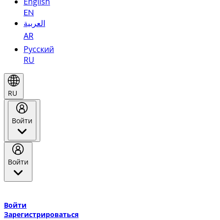
English
EN
العربية
AR
Русский
RU
RU
Войти
Войти
Добро пожаловать в Эмирейтс Skywards, программу лояльнос
авиакомпании Эмирейтс и теперь flydubai.
Войти
Зарегистрироваться