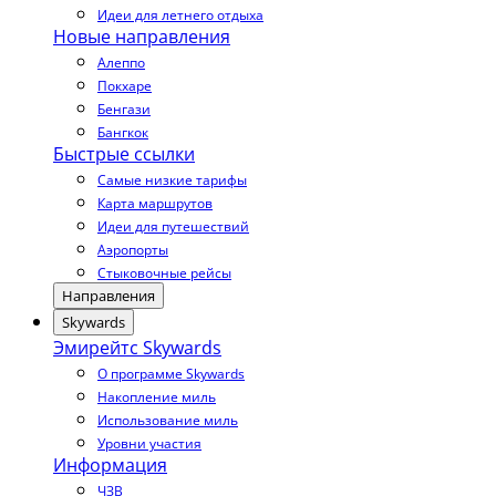
Идеи для летнего отдыха
Новые направления
Алеппо
Покхаре
Бенгази
Бангкок
Быстрые ссылки
Самые низкие тарифы
Карта маршрутов
Идеи для путешествий
Аэропорты
Стыковочные рейсы
Направления
Skywards
Эмирейтс Skywards
О программе Skywards
Накопление миль
Использование миль
Уровни участия
Информация
ЧЗВ