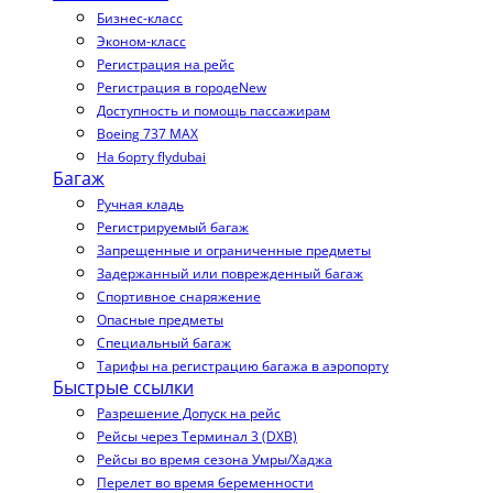
Бизнес-класс
Эконом-класс
Регистрация на рейс
Регистрация в городе
New
Доступность и помощь пассажирам
Boeing 737 MAX
На борту flydubai
Багаж
Ручная кладь
Регистрируемый багаж
Запрещенные и ограниченные предметы
Задержанный или поврежденный багаж
Спортивное снаряжение
Опасные предметы
Специальный багаж
Тарифы на регистрацию багажа в аэропорту
Быстрые ссылки
Разрешение Допуск на рейс
Рейсы через Терминал 3 (DXB)
Рейсы во время сезона Умры/Хаджа
Перелет во время беременности