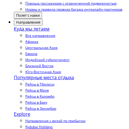
Помощь пассажирам с ограниченной подвижностью
Нормы и правила провоза багажа интерлайн-партнеров
Полет с нами
Направления
Куда мы летаем
Все направления
Африка
Центральная Азия
Европа
Индийский субконтинент
Ближний Восток
Юго-Восточная Азия
Популярные места отдыха
Рейсы в Тбилиси
Рейсы в Мале
Рейсы в Коломбо
Рейсы в Баку
Рейсы в Занзибар
Explore
Направления с визой по прибытии
flydubai Holidays