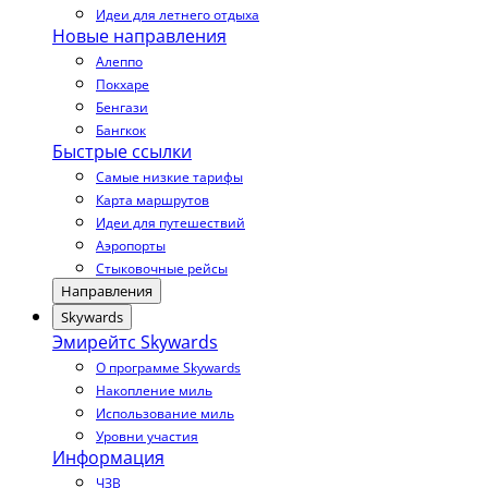
Идеи для летнего отдыха
Новые направления
Алеппо
Покхаре
Бенгази
Бангкок
Быстрые ссылки
Самые низкие тарифы
Карта маршрутов
Идеи для путешествий
Аэропорты
Стыковочные рейсы
Направления
Skywards
Эмирейтс Skywards
О программе Skywards
Накопление миль
Использование миль
Уровни участия
Информация
ЧЗВ