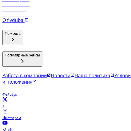
Рейсы в Маскат
Рейсы в Мале
Рейсы в Коломбо
О flydubai
Помощь
Популярные рейсы
Работа в компании
Новости
Наша политика
Услови
и положения
Фейсбук
X
Инстаграм
Ютуб