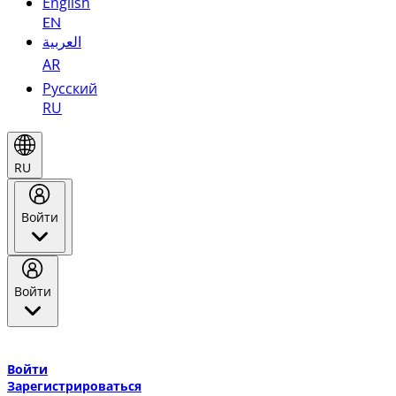
English
EN
العربية
AR
Русский
RU
RU
Войти
Войти
Добро пожаловать в Эмирейтс Skywards, программу лояльнос
авиакомпании Эмирейтс и теперь flydubai.
Войти
Зарегистрироваться