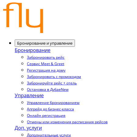
Бронирование и управление
Бронирование
Забронировать рейс
Сервис Meet & Greet
Регистрация на дому
Забронировать с промокодом
Забронируйте рейс + отель
Остановка в Дубае
New
Управление
Управление бронированием
Апгрейд до бизнес-класса
Онлайн регистрация
Отмены или изменения расписания рейсов
Доп. услуги
Дополнительные услуги