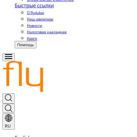
Быстрые ссылки
О flydubai
Наш авиапарк
Новости
Налоговая накладная
Карго
Помощь
RU