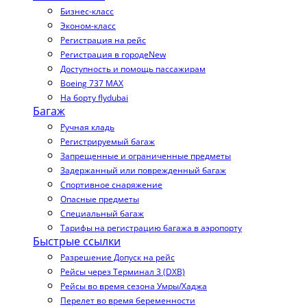
Бизнес-класс
Эконом-класс
Регистрация на рейс
Регистрация в городе
New
Доступность и помощь пассажирам
Boeing 737 MAX
На борту flydubai
Багаж
Ручная кладь
Регистрируемый багаж
Запрещенные и ограниченные предметы
Задержанный или поврежденный багаж
Спортивное снаряжение
Опасные предметы
Специальный багаж
Тарифы на регистрацию багажа в аэропорту
Быстрые ссылки
Разрешение Допуск на рейс
Рейсы через Терминал 3 (DXB)
Рейсы во время сезона Умры/Хаджа
Перелет во время беременности