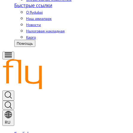
Быстрые ссылки
О flydubai
Наш авиапарк
Новости
Налоговая накладная
Карго
Помощь
RU