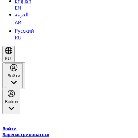
English
EN
العربية
AR
Русский
RU
RU
Войти
Войти
Добро пожаловать в Эмирейтс Skywards, программу лояльнос
авиакомпании Эмирейтс и теперь flydubai.
Войти
Зарегистрироваться