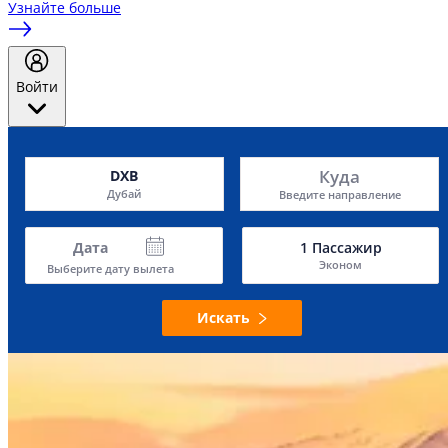
Узнайте больше
Войти
Куда
DXB
Дубай
Введите направление
Дата
1
Пассажир
Эконом
Выберите дату вылета
Искать