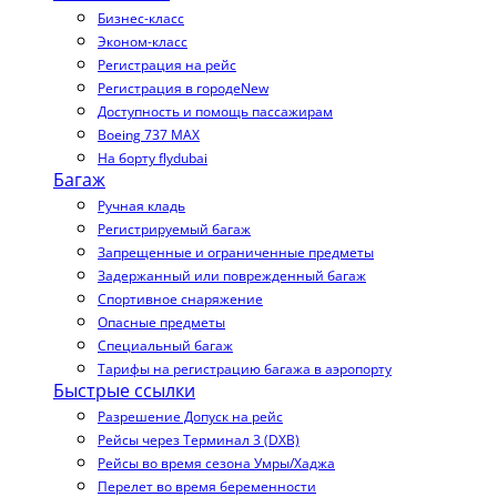
Бизнес-класс
Эконом-класс
Регистрация на рейс
Регистрация в городе
New
Доступность и помощь пассажирам
Boeing 737 MAX
На борту flydubai
Багаж
Ручная кладь
Регистрируемый багаж
Запрещенные и ограниченные предметы
Задержанный или поврежденный багаж
Спортивное снаряжение
Опасные предметы
Специальный багаж
Тарифы на регистрацию багажа в аэропорту
Быстрые ссылки
Разрешение Допуск на рейс
Рейсы через Терминал 3 (DXB)
Рейсы во время сезона Умры/Хаджа
Перелет во время беременности