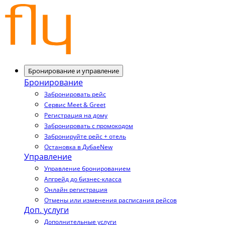
Бронирование и управление
Бронирование
Забронировать рейс
Сервис Meet & Greet
Регистрация на дому
Забронировать с промокодом
Забронируйте рейс + отель
Остановка в Дубае
New
Управление
Управление бронированием
Апгрейд до бизнес-класса
Онлайн регистрация
Отмены или изменения расписания рейсов
Доп. услуги
Дополнительные услуги