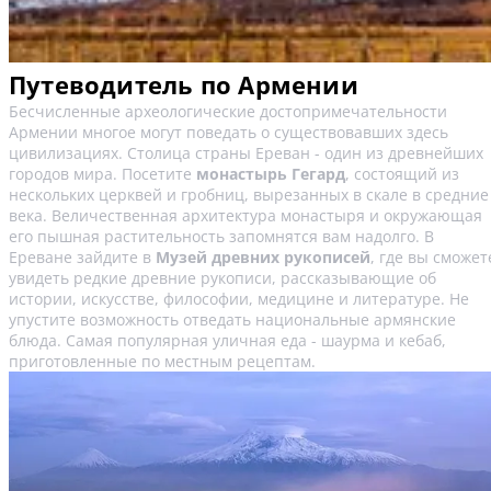
Путеводитель по Армении
Бесчисленные археологические достопримечательности
Армении многое могут поведать о существовавших здесь
цивилизациях. Столица страны Ереван - один из древнейших
городов мира. Посетите
монастырь Гегард
, состоящий из
нескольких церквей и гробниц, вырезанных в скале в средние
века. Величественная архитектура монастыря и окружающая
его пышная растительность запомнятся вам надолго. В
Ереване зайдите в
Музей древних рукописей
, где вы сможет
увидеть редкие древние рукописи, рассказывающие об
истории, искусстве, философии, медицине и литературе. Не
упустите возможность отведать национальные армянские
блюда. Самая популярная уличная еда - шаурма и кебаб,
приготовленные по местным рецептам.