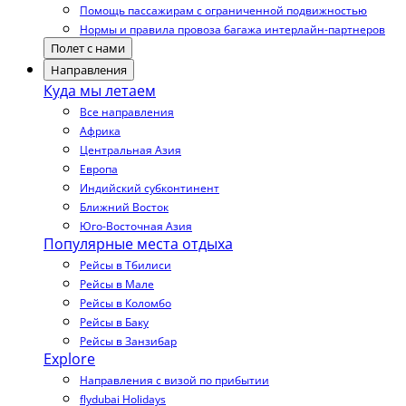
Помощь пассажирам с ограниченной подвижностью
Нормы и правила провоза багажа интерлайн-партнеров
Полет с нами
Направления
Куда мы летаем
Все направления
Африка
Центральная Азия
Европа
Индийский субконтинент
Ближний Восток
Юго-Восточная Азия
Популярные места отдыха
Рейсы в Тбилиси
Рейсы в Мале
Рейсы в Коломбо
Рейсы в Баку
Рейсы в Занзибар
Explore
Направления с визой по прибытии
flydubai Holidays