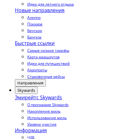
Идеи для летнего отдыха
Новые направления
Алеппо
Покхаре
Бенгази
Бангкок
Быстрые ссылки
Самые низкие тарифы
Карта маршрутов
Идеи для путешествий
Аэропорты
Стыковочные рейсы
Направления
Skywards
Эмирейтс Skywards
О программе Skywards
Накопление миль
Использование миль
Уровни участия
Информация
ЧЗВ