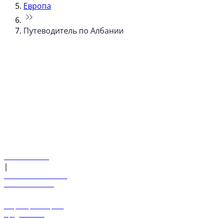
Европа
Путеводитель по Албании
© flydubai 2026. Все права защищены.
Наша политика
|
Условия и положения
+971 600 54 44 45
Забронировать рейс
Предложения