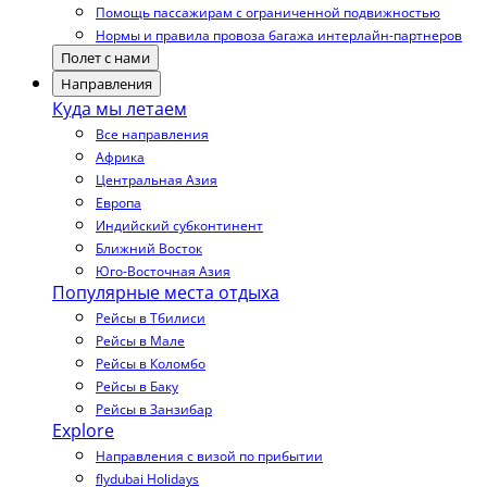
Помощь пассажирам с ограниченной подвижностью
Нормы и правила провоза багажа интерлайн-партнеров
Полет с нами
Направления
Куда мы летаем
Все направления
Африка
Центральная Азия
Европа
Индийский субконтинент
Ближний Восток
Юго-Восточная Азия
Популярные места отдыха
Рейсы в Тбилиси
Рейсы в Мале
Рейсы в Коломбо
Рейсы в Баку
Рейсы в Занзибар
Explore
Направления с визой по прибытии
flydubai Holidays