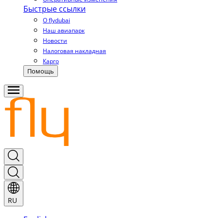
Быстрые ссылки
О flydubai
Наш авиапарк
Новости
Налоговая накладная
Карго
Помощь
RU