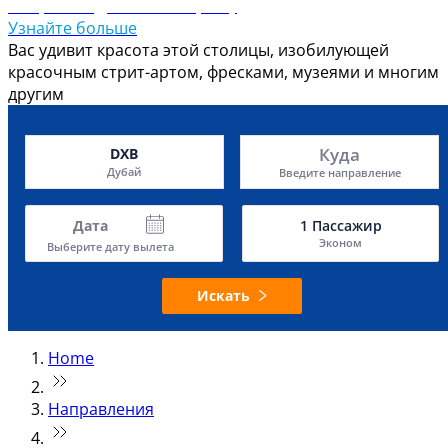
Откройте для себя Тирану
Узнайте больше
Вас удивит красота этой столицы, изобилующей
красочным стрит-артом, фресками, музеями и многим
другим
Куда
DXB
Дубай
Введите направление
Дата
1
Пассажир
Эконом
Выберите дату вылета
Искать
Home
Направления