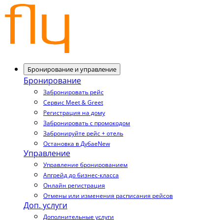
Бронирование и управление
Бронирование
Забронировать рейс
Сервис Meet & Greet
Регистрация на дому
Забронировать с промокодом
Забронируйте рейс + отель
Остановка в Дубае
New
Управление
Управление бронированием
Апгрейд до бизнес-класса
Онлайн регистрация
Отмены или изменения расписания рейсов
Доп. услуги
Дополнительные услуги