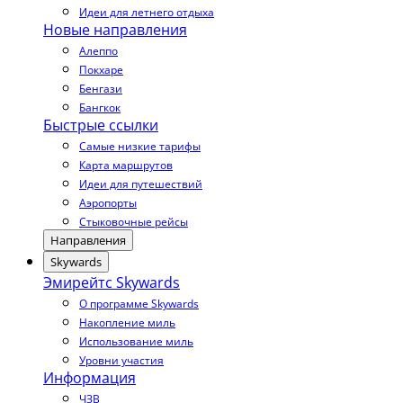
Идеи для летнего отдыха
Новые направления
Алеппо
Покхаре
Бенгази
Бангкок
Быстрые ссылки
Самые низкие тарифы
Карта маршрутов
Идеи для путешествий
Аэропорты
Стыковочные рейсы
Направления
Skywards
Эмирейтс Skywards
О программе Skywards
Накопление миль
Использование миль
Уровни участия
Информация
ЧЗВ