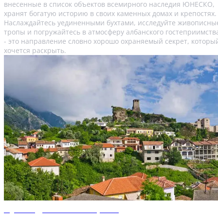
внесенные в список объектов всемирного наследия ЮНЕСКО,
хранят богатую историю в своих каменных домах и крепостях.
Наслаждайтесь уединенными бухтами, исследуйте живописны
тропы и погружайтесь в атмосферу албанского гостеприимств
- это направление словно хорошо охраняемый секрет, которы
хочется раскрыть.
Путеводитель по Тиране