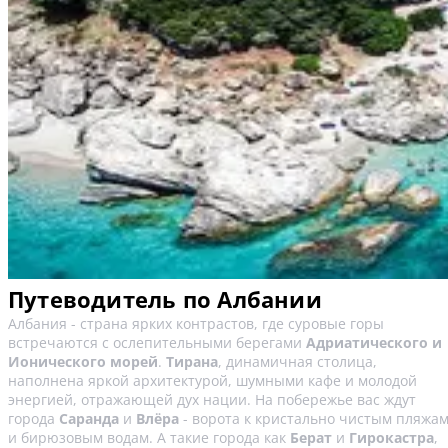
Путеводитель по Албании
Албания - страна ярких контрастов, где суровые горы
встречаются с ослепительными берегами
Адриатического и
Ионического морей
.
Тирана
, динамичная столица,
наполнена яркой архитектурой, шумными кафе и молодой
энергией, отражающей дух нации. На побережье вас ждут
города
Саранда
и
Влёра
- ворота к кристально чистым пляжа
и бирюзовым водам. А такие города как
Берат
и
Гирокастра
,