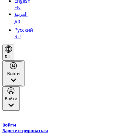
English
EN
العربية
AR
Русский
RU
RU
Войти
Войти
Добро пожаловать в Эмирейтс Skywards, программу лояльнос
авиакомпании Эмирейтс и теперь flydubai.
Войти
Зарегистрироваться