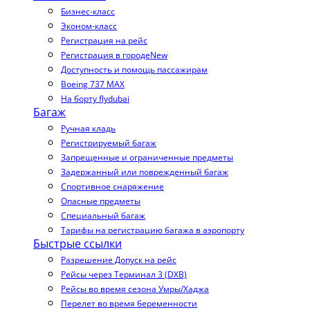
Бизнес-класс
Эконом-класс
Регистрация на рейс
Регистрация в городе
New
Доступность и помощь пассажирам
Boeing 737 MAX
На борту flydubai
Багаж
Ручная кладь
Регистрируемый багаж
Запрещенные и ограниченные предметы
Задержанный или поврежденный багаж
Спортивное снаряжение
Опасные предметы
Специальный багаж
Тарифы на регистрацию багажа в аэропорту
Быстрые ссылки
Разрешение Допуск на рейс
Рейсы через Терминал 3 (DXB)
Рейсы во время сезона Умры/Хаджа
Перелет во время беременности