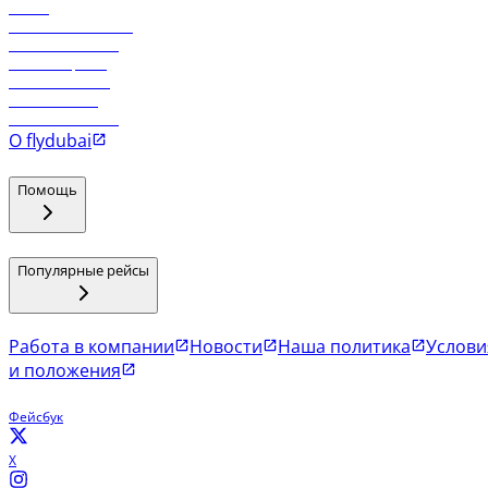
Отели
Работа в компании
Рейсы в Тбилиси
Рейсы в Эр-Рияд
Рейсы в Маскат
Рейсы в Мале
Рейсы в Коломбо
О flydubai
Помощь
Популярные рейсы
Работа в компании
Новости
Наша политика
Услови
и положения
Фейсбук
X