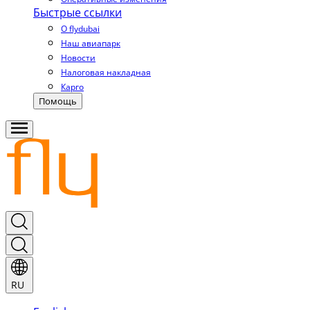
Быстрые ссылки
О flydubai
Наш авиапарк
Новости
Налоговая накладная
Карго
Помощь
RU