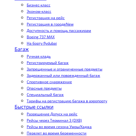
Бизнес-класс
Эконом-класс
Регистрация на рейс
Регистрация в городе
New
Доступность и помощь пассажирам
Boeing 737 MAX
На борту flydubai
Багаж
Ручная кладь
Регистрируемый багаж
Запрещенные и ограниченные предметы
Задержанный или поврежденный багаж
Спортивное снаряжение
Опасные предметы
Специальный багаж
Тарифы на регистрацию багажа в аэропорту
Быстрые ссылки
Разрешение Допуск на рейс
Рейсы через Терминал 3 (DXB)
Рейсы во время сезона Умры/Хаджа
Перелет во время беременности