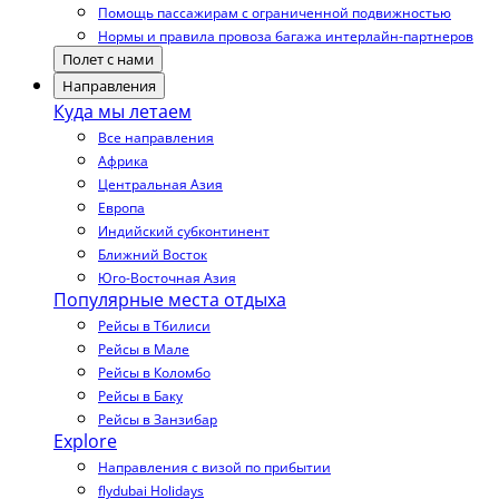
Помощь пассажирам с ограниченной подвижностью
Нормы и правила провоза багажа интерлайн-партнеров
Полет с нами
Направления
Куда мы летаем
Все направления
Африка
Центральная Азия
Европа
Индийский субконтинент
Ближний Восток
Юго-Восточная Азия
Популярные места отдыха
Рейсы в Тбилиси
Рейсы в Мале
Рейсы в Коломбо
Рейсы в Баку
Рейсы в Занзибар
Explore
Направления с визой по прибытии
flydubai Holidays