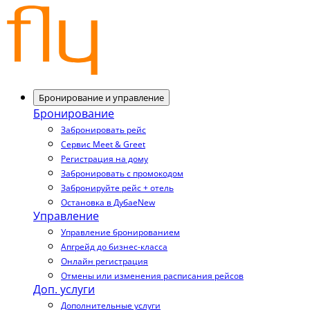
Бронирование и управление
Бронирование
Забронировать рейс
Сервис Meet & Greet
Регистрация на дому
Забронировать с промокодом
Забронируйте рейс + отель
Остановка в Дубае
New
Управление
Управление бронированием
Апгрейд до бизнес-класса
Онлайн регистрация
Отмены или изменения расписания рейсов
Доп. услуги
Дополнительные услуги