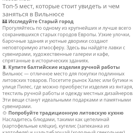
Топ-5 мест, которые стоит увидеть и чем
заняться в Вильнюсе
🏰
Исследуйте Старый город
Прогуляйтесь по одному из крупнейших и лучше всего
сохранившихся старых городов Европы. Узкие улочки,
барочные здания и уютные дворики создают
неповторимую атмосферу. Здесь вы найдёте лавки с
сувенирами, художественные галереи и кафе,
спрятанные в исторических зданиях.
🧵
Купите балтийские изделия ручной работы
Вильнюс — отличное место для покупки подлинных
литовских товаров. Посетите рынок Халес или бутики н
улице Пилес, где можно приобрести изделия из янтаря
текстиль ручной работы и одежду местных дизайнеров
Эти вещи станут идеальными подарками и памятными
сувенирами.
🍲
Попробуйте традиционную литовскую кухню
Насладитесь блюдами, такими как цепелинай
(картофельные клёцки), кугелис (запеканка из
картофеля) и шальтибарщай (холодный свекольник).