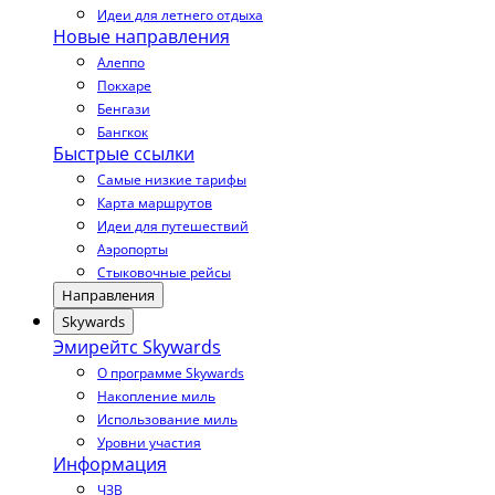
Идеи для летнего отдыха
Новые направления
Алеппо
Покхаре
Бенгази
Бангкок
Быстрые ссылки
Самые низкие тарифы
Карта маршрутов
Идеи для путешествий
Аэропорты
Стыковочные рейсы
Направления
Skywards
Эмирейтс Skywards
О программе Skywards
Накопление миль
Использование миль
Уровни участия
Информация
ЧЗВ