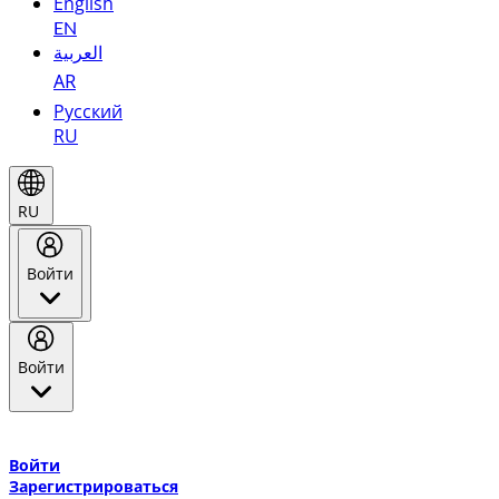
English
EN
العربية
AR
Русский
RU
RU
Войти
Войти
Добро пожаловать в Эмирейтс Skywards, программу лояльнос
авиакомпании Эмирейтс и теперь flydubai.
Войти
Зарегистрироваться