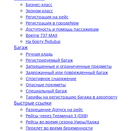
Бизнес-класс
Эконом-класс
Регистрация на рейс
Регистрация в городе
New
Доступность и помощь пассажирам
Boeing 737 MAX
На борту flydubai
Багаж
Ручная кладь
Регистрируемый багаж
Запрещенные и ограниченные предметы
Задержанный или поврежденный багаж
Спортивное снаряжение
Опасные предметы
Специальный багаж
Тарифы на регистрацию багажа в аэропорту
Быстрые ссылки
Разрешение Допуск на рейс
Рейсы через Терминал 3 (DXB)
Рейсы во время сезона Умры/Хаджа
Перелет во время беременности