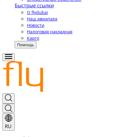
Быстрые ссылки
О flydubai
Наш авиапарк
Новости
Налоговая накладная
Карго
Помощь
RU