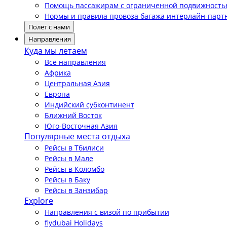
Помощь пассажирам с ограниченной подвижност
Нормы и правила провоза багажа интерлайн-парт
Полет с нами
Направления
Куда мы летаем
Все направления
Африка
Центральная Азия
Европа
Индийский субконтинент
Ближний Восток
Юго-Восточная Азия
Популярные места отдыха
Рейсы в Тбилиси
Рейсы в Мале
Рейсы в Коломбо
Рейсы в Баку
Рейсы в Занзибар
Explore
Направления с визой по прибытии
flydubai Holidays