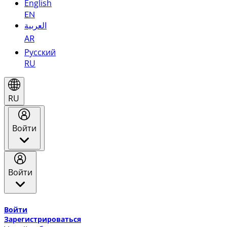
English
EN
العربية
AR
Русский
RU
RU
Войти
Войти
Добро пожаловать в Эмирейтс Skywards, программу лоя
Войти
Зарегистрироваться