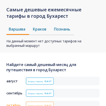
Самые дешевые ежемесячные
тарифы в город Бухарест
Варшава
Краков
Познань
На данный момент нет доступных тарифов на
выбранный маршрут
Найдите самый дешевый месяц для
путешествия в город Бухарест
август
В одну сторону
PLN
0*
сентябрь
В одну сторону
PLN
0*
октябрь
В одну сторону
PLN
0*