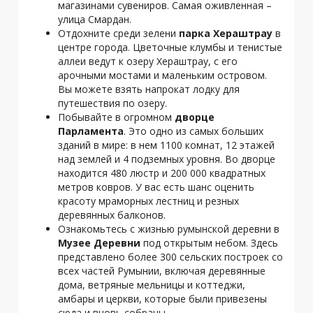
магазинами сувениров. Самая оживленная –
улица Смардан.
Отдохните среди зелени
парка Хераштрау
в
центре города. Цветочные клумбы и тенистые
аллеи ведут к озеру Хераштрау, с его
арочными мостами и маленьким островом.
Вы можете взять напрокат лодку для
путешествия по озеру.
Побывайте в огромном
дворце
Парламента
. Это одно из самых больших
зданий в мире: в нем 1100 комнат, 12 этажей
над землей и 4 подземных уровня. Во дворце
находится 480 люстр и 200 000 квадратных
метров ковров. У вас есть шанс оценить
красоту мраморных лестниц и резных
деревянных балконов.
Ознакомьтесь с жизнью румынской деревни в
Музее Деревни
под открытым небом. Здесь
представлено более 300 сельских построек со
всех частей Румынии, включая деревянные
дома, ветряные мельницы и коттеджи,
амбары и церкви, которые были привезены
сюда и вновь собраны.