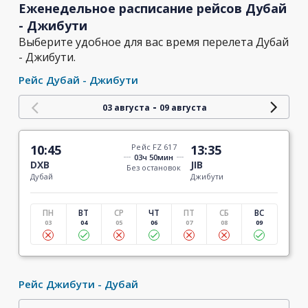
Еженедельное расписание рейсов Дубай
- Джибути
Выберите удобное для вас время перелета Дубай
- Джибути.
Рейс Дубай - Джибути
-
03 августа
09 августа
10:45
Рейс FZ 617
13:35
03ч 50мин
DXB
JIB
Без остановок
Дубай
Джибути
ПН
ВТ
СР
ЧТ
ПТ
СБ
ВС
03
04
05
06
07
08
09
Рейс Джибути - Дубай