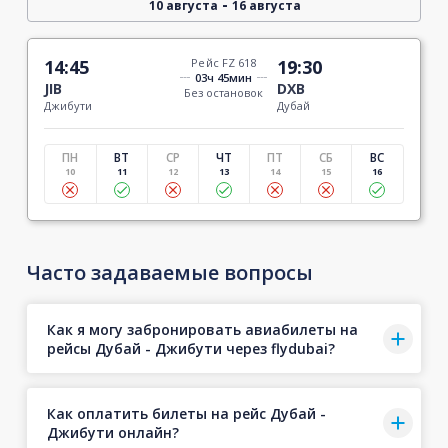
-
10 августа
16 августа
14:45
Рейс FZ 618
19:30
03ч 45мин
JIB
DXB
Без остановок
Джибути
Дубай
ПН
ВТ
СР
ЧТ
ПТ
СБ
ВС
10
11
12
13
14
15
16
Часто задаваемые вопросы
Как я могу забронировать авиабилеты на
рейсы Дубай - Джибути через flydubai?
Как оплатить билеты на рейс Дубай -
Джибути онлайн?