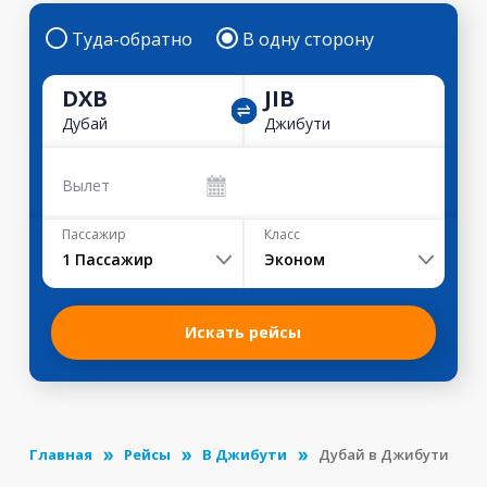
Туда-обратно
В одну сторону
DXB
JIB
Дубай
Джибути
Вылет
Пассажир
Класс
1
Пассажир
Эконом
Искать рейсы
Главная
Рейсы
В Джибути
Дубай в Джибути