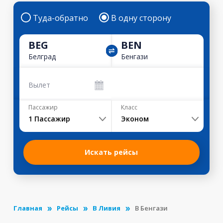
Туда-обратно
В одну сторону
BEG
BEN
Белград
Бенгази
Вылет
Пассажир
Класс
1
Пассажир
Эконом
Искать рейсы
Главная
Рейсы
В Ливия
В Бенгази