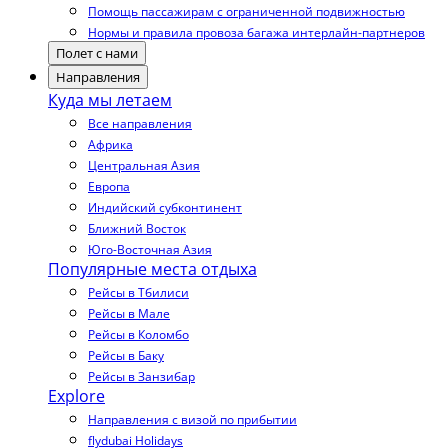
Помощь пассажирам с ограниченной подвижностью
Нормы и правила провоза багажа интерлайн-партнеров
Полет с нами
Направления
Куда мы летаем
Все направления
Африка
Центральная Азия
Европа
Индийский субконтинент
Ближний Восток
Юго-Восточная Азия
Популярные места отдыха
Рейсы в Тбилиси
Рейсы в Мале
Рейсы в Коломбо
Рейсы в Баку
Рейсы в Занзибар
Explore
Направления с визой по прибытии
flydubai Holidays