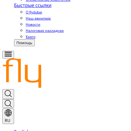
Быстрые ссылки
О flydubai
Наш авиапарк
Новости
Налоговая накладная
Карго
Помощь
RU