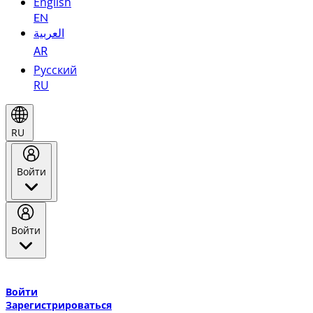
English
EN
العربية
AR
Русский
RU
RU
Войти
Войти
Добро пожаловать в Эмирейтс Skywards, программу лояльнос
авиакомпании Эмирейтс и теперь flydubai.
Войти
Зарегистрироваться