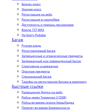
Бизнес-класс
Эконом-класс
Регистрация на рейс
Регистрация в городе
New
Доступность и помощь пассажирам
Boeing 737 MAX
На борту flydubai
Багаж
Ручная кладь
Регистрируемый багаж
Запрещенные и ограниченные предметы
Задержанный или поврежденный багаж
Спортивное снаряжение
Опасные предметы
Специальный багаж
Тарифы на регистрацию багажа в аэропорту
Быстрые ссылки
Разрешение Допуск на рейс
Рейсы через Терминал 3 (DXB)
Рейсы во время сезона Умры/Хаджа
Перелет во время беременности