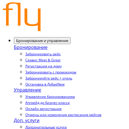
Бронирование и управление
Бронирование
Забронировать рейс
Сервис Meet & Greet
Регистрация на дому
Забронировать с промокодом
Забронируйте рейс + отель
Остановка в Дубае
New
Управление
Управление бронированием
Апгрейд до бизнес-класса
Онлайн регистрация
Отмены или изменения расписания рейсов
Доп. услуги
Дополнительные услуги