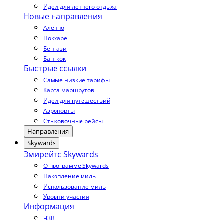
Идеи для летнего отдыха
Новые направления
Алеппо
Покхаре
Бенгази
Бангкок
Быстрые ссылки
Самые низкие тарифы
Карта маршрутов
Идеи для путешествий
Аэропорты
Стыковочные рейсы
Направления
Skywards
Эмирейтс Skywards
О программе Skywards
Накопление миль
Использование миль
Уровни участия
Информация
ЧЗВ