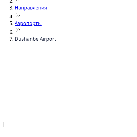
Направления
Аэропорты
Dushanbe Airport
© flydubai 2026. Все права защищены.
Наша политика
|
Условия и положения
+971 600 54 44 45