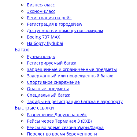
Бизнес-класс
Эконом-класс
Регистрация на рейс
Регистрация в городе
New
Доступность и помощь пассажирам
Boeing 737 MAX
На борту flydubai
Багаж
Ручная кладь
Регистрируемый багаж
Запрещенные и ограниченные предметы
Задержанный или поврежденный багаж
Спортивное снаряжение
Опасные предметы
Специальный багаж
Тарифы на регистрацию багажа в аэропорту
Быстрые ссылки
Разрешение Допуск на рейс
Рейсы через Терминал 3 (DXB)
Рейсы во время сезона Умры/Хаджа
Перелет во время беременности