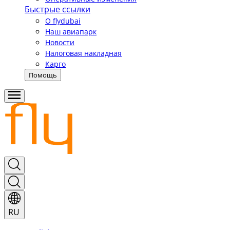
Быстрые ссылки
О flydubai
Наш авиапарк
Новости
Налоговая накладная
Карго
Помощь
RU