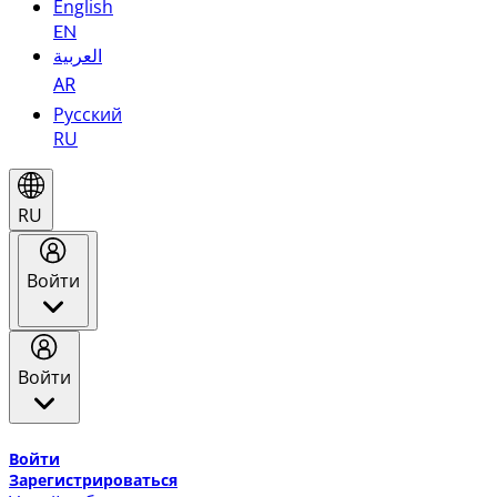
English
EN
العربية
AR
Русский
RU
RU
Войти
Войти
Добро пожаловать в Эмирейтс Skywards, программу лоя
Войти
Зарегистрироваться