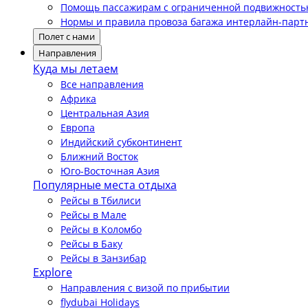
Помощь пассажирам с ограниченной подвижност
Нормы и правила провоза багажа интерлайн-парт
Полет с нами
Направления
Куда мы летаем
Все направления
Африка
Центральная Азия
Европа
Индийский субконтинент
Ближний Восток
Юго-Восточная Азия
Популярные места отдыха
Рейсы в Тбилиси
Рейсы в Мале
Рейсы в Коломбо
Рейсы в Баку
Рейсы в Занзибар
Explore
Направления с визой по прибытии
flydubai Holidays