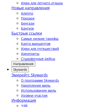
Идеи для летнего отдыха
Новые направления
Алеппо
Покхаре
Бенгази
Бангкок
Быстрые ссылки
Самые низкие тарифы
Карта маршрутов
Идеи для путешествий
Аэропорты
Стыковочные рейсы
Направления
Skywards
Эмирейтс Skywards
О программе Skywards
Накопление миль
Использование миль
Уровни участия
Информация
ЧЗВ