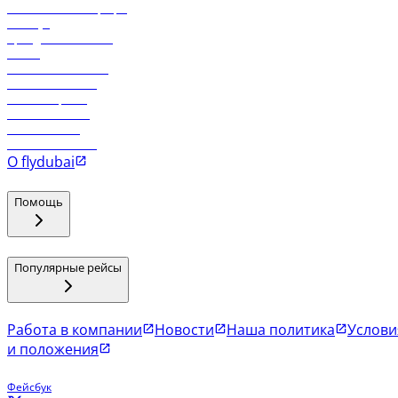
Самые низкие тарифы
Holidays
Аренда автомобиля
Отели
Работа в компании
Рейсы в Тбилиси
Рейсы в Эр-Рияд
Рейсы в Маскат
Рейсы в Мале
Рейсы в Коломбо
О flydubai
Помощь
Популярные рейсы
Работа в компании
Новости
Наша политика
Услови
и положения
Фейсбук