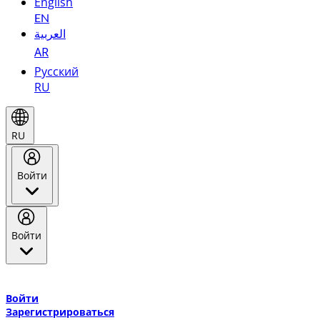
English
EN
العربية
AR
Русский
RU
RU
Войти
Войти
Добро пожаловать в Эмирейтс Skywards, программу лояльнос
авиакомпании Эмирейтс и теперь flydubai.
Войти
Зарегистрироваться