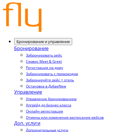
Бронирование и управление
Бронирование
Забронировать рейс
Сервис Meet & Greet
Регистрация на дому
Забронировать с промокодом
Забронируйте рейс + отель
Остановка в Дубае
New
Управление
Управление бронированием
Апгрейд до бизнес-класса
Онлайн регистрация
Отмены или изменения расписания рейсов
Доп. услуги
Дополнительные услуги