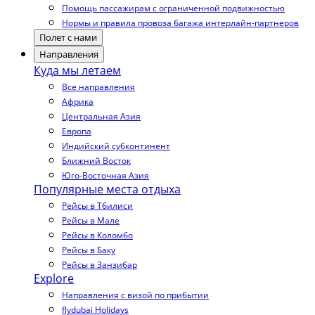
Помощь пассажирам с ограниченной подвижностью
Нормы и правила провоза багажа интерлайн-партнеров
Полет с нами
Направления
Куда мы летаем
Все направления
Африка
Центральная Азия
Европа
Индийский субконтинент
Ближний Восток
Юго-Восточная Азия
Популярные места отдыха
Рейсы в Тбилиси
Рейсы в Мале
Рейсы в Коломбо
Рейсы в Баку
Рейсы в Занзибар
Explore
Направления с визой по прибытии
flydubai Holidays