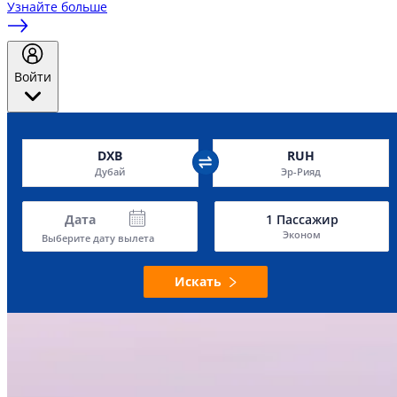
Узнайте больше
Войти
DXB
RUH
Дубай
Эр-Рияд
Дата
1
Пассажир
Эконом
Выберите дату вылета
Искать