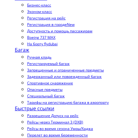
Бизнес-класс
Эконом-класс
Регистрация на рейс
Регистрация в городе
New
Доступность и помощь пассажирам
Boeing 737 MAX
На борту flydubai
Багаж
Ручная кладь
Регистрируемый багаж
Запрещенные и ограниченные предметы
Задержанный или поврежденный багаж
Спортивное снаряжение
Опасные предметы
Специальный багаж
Тарифы на регистрацию багажа в аэропорту
Быстрые ссылки
Разрешение Допуск на рейс
Рейсы через Терминал 3 (DXB)
Рейсы во время сезона Умры/Хаджа
Перелет во время беременности