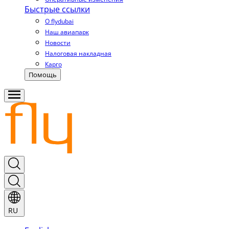
Быстрые ссылки
О flydubai
Наш авиапарк
Новости
Налоговая накладная
Карго
Помощь
RU