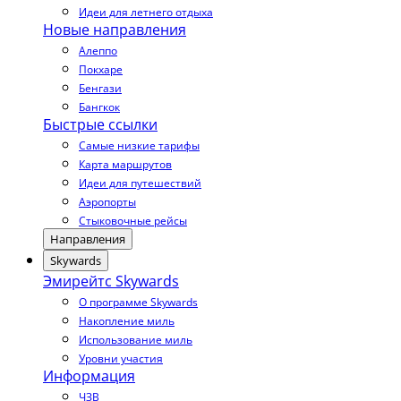
Идеи для летнего отдыха
Новые направления
Алеппо
Покхаре
Бенгази
Бангкок
Быстрые ссылки
Самые низкие тарифы
Карта маршрутов
Идеи для путешествий
Аэропорты
Стыковочные рейсы
Направления
Skywards
Эмирейтс Skywards
О программе Skywards
Накопление миль
Использование миль
Уровни участия
Информация
ЧЗВ