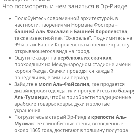
Что посмотреть и чем заняться в Эр-Рияде
Полюбуйтесь современной архитектурой, в
частности, творениями Нормана Фостера –
башней Аль-Фасалия
и
Башней Королевства
,
также известной как "Ожерелье". Поднимитесь на
99-й этаж Башни Королевства и оцените красоту
открывающегося вида на город.
Ощутите азарт на
верблюжьих скачках
,
проходящих на Международном стадионе имени
короля Фахда. Скачки проводятся каждый
понедельник, в зимний период.
Зайдите в
молл Аль-Файсалия
, где продается
дизайнерская одежда, или прогуляйтесь по
базар
Аль-Тумаири
, чтобы приобрести традиционные
арабские товары: ковры, духи и золотые
украшения.
Погрузитесь в старый Эр-Рияд в
крепости Аль-
Мусмак
: ее глинобитные стены, возведенные
около 1865 года, достигают в толщину полутора