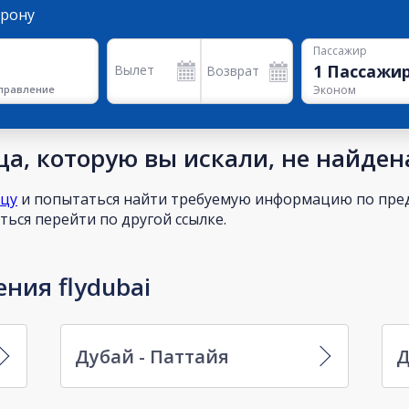
орону
Пассажир
1
Пассажи
Вылет
Возврат
правление
Эконом
а, которую вы искали, не найден
ицу
и попытаться найти требуемую информацию по пред
ься перейти по другой ссылке.
ния flydubai
Дубай - Паттайя
Д