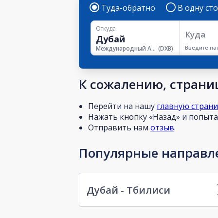
Туда-обратно
В одну ст
Откуда
Куда
Введите на
Международный Аэропорт Дубая
(
DXB
)
К сожалению, страниц
Перейти на нашу
главную стран
Нажать кнопку «Назад» и попытат
Отправить нам
отзыв
.
Популярные направле
Дубай - Тбилиси