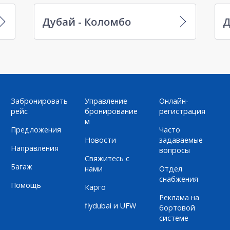
Дубай - Коломбо
Д
Забронировать
Управление
Онлайн-
рейс
бронирование
регистрация
м
Предложения
Часто
Новости
задаваемые
Направления
вопросы
Свяжитесь с
Багаж
нами
Отдел
снабжения
Помощь
Карго
Реклама на
flydubai и UFW
бортовой
системе