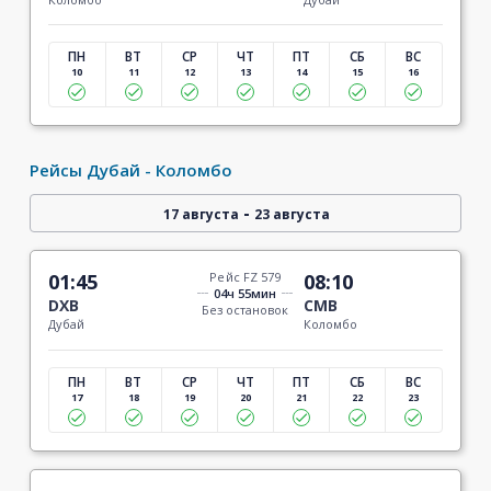
ПН
ВТ
СР
ЧТ
ПТ
СБ
ВС
10
11
12
13
14
15
16
Рейсы Дубай - Коломбо
-
17 августа
23 августа
01:45
Рейс FZ 579
08:10
04ч 55мин
DXB
CMB
Без остановок
Дубай
Коломбо
ПН
ВТ
СР
ЧТ
ПТ
СБ
ВС
17
18
19
20
21
22
23