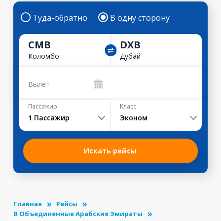
Туда-обратно
В одну сторону
CMB
DXB
Коломбо
Дубай
Вылет
Пассажир
Класс
1
Пассажир
Эконом
Искать рейсы
Главная
Рейсы
В Объединенные Арабские Эмираты