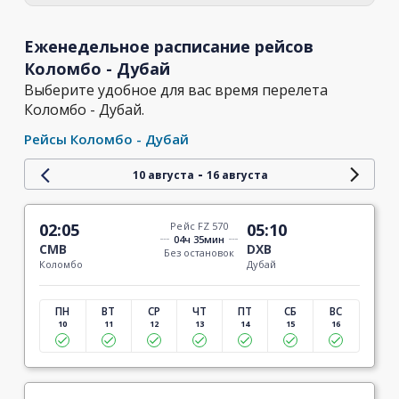
Еженедельное расписание рейсов
Коломбо - Дубай
Выберите удобное для вас время перелета
Коломбо - Дубай.
Рейсы Коломбо - Дубай
-
10 августа
16 августа
02:05
Рейс FZ 570
05:10
04ч 35мин
CMB
DXB
Без остановок
Коломбо
Дубай
ПН
ВТ
СР
ЧТ
ПТ
СБ
ВС
10
11
12
13
14
15
16