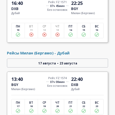
16:40
Рейс FZ 1571
22:25
07ч 45мин
DXB
BGY
Без остановок
Дубай
Милан (Бергамо)
ПН
ВТ
СР
ЧТ
ПТ
СБ
ВС
10
11
12
13
14
15
16
Рейсы Милан (Бергамо) - Дубай
-
17 августа
23 августа
13:40
Рейс FZ 1574
22:40
07ч 00мин
BGY
DXB
Без остановок
Милан (Бергамо)
Дубай
ПН
ВТ
СР
ЧТ
ПТ
СБ
ВС
17
18
19
20
21
22
23