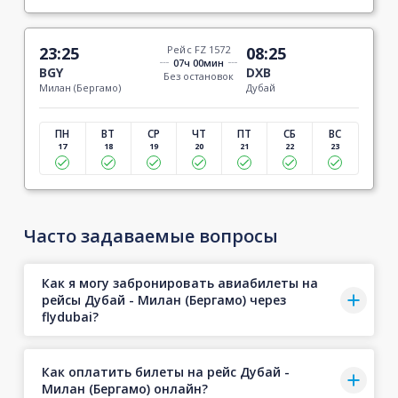
23:25
Рейс FZ 1572
08:25
07ч 00мин
BGY
DXB
Без остановок
Милан (Бергамо)
Дубай
ПН
ВТ
СР
ЧТ
ПТ
СБ
ВС
17
18
19
20
21
22
23
Часто задаваемые вопросы
Как я могу забронировать авиабилеты на
рейсы Дубай - Милан (Бергамо) через
flydubai?
Как оплатить билеты на рейс Дубай -
Милан (Бергамо) онлайн?