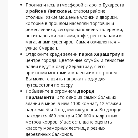
Проникнитесь атмосферой старого Бухареста
в
районе Липсканы
, старом районе
столицы. Узкие мощеные улочки и дворики,
которые в прошлом населяли торговцы и
ремесленники, сегодня наполнены галереями,
антикварными лавками, кафе, ресторанами и
магазинами сувениров. Самая оживленная –
улица Смардан.
Отдохните среди зелени
парка Хераштрау
в
центре города. Цветочные клумбы и тенистые
аллеи ведут к озеру Хераштрау, с его
арочными мостами и маленьким островом.
Вы можете взять напрокат лодку для
путешествия по озеру.
Побывайте в огромном
дворце
Парламента
. Это одно из самых больших
зданий в мире: в нем 1100 комнат, 12 этажей
над землей и 4 подземных уровня. Во дворце
находится 480 люстр и 200 000 квадратных
метров ковров. У вас есть шанс оценить
красоту мраморных лестниц и резных
деревянных балконов.