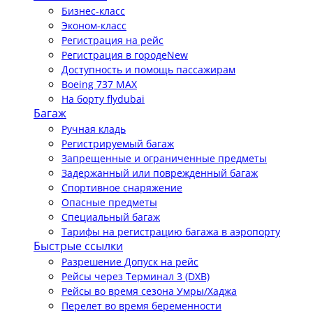
Бизнес-класс
Эконом-класс
Регистрация на рейс
Регистрация в городе
New
Доступность и помощь пассажирам
Boeing 737 MAX
На борту flydubai
Багаж
Ручная кладь
Регистрируемый багаж
Запрещенные и ограниченные предметы
Задержанный или поврежденный багаж
Спортивное снаряжение
Опасные предметы
Специальный багаж
Тарифы на регистрацию багажа в аэропорту
Быстрые ссылки
Разрешение Допуск на рейс
Рейсы через Терминал 3 (DXB)
Рейсы во время сезона Умры/Хаджа
Перелет во время беременности