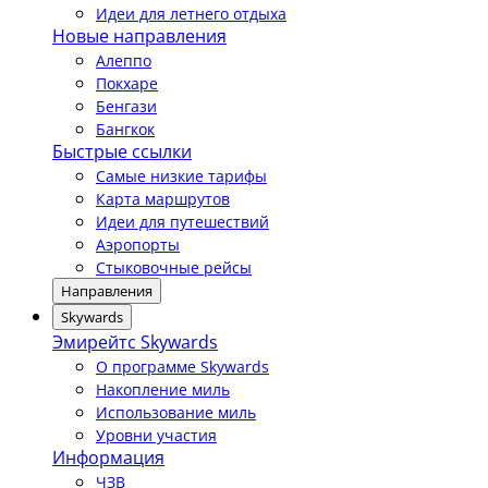
Идеи для летнего отдыха
Новые направления
Алеппо
Покхаре
Бенгази
Бангкок
Быстрые ссылки
Самые низкие тарифы
Карта маршрутов
Идеи для путешествий
Аэропорты
Стыковочные рейсы
Направления
Skywards
Эмирейтс Skywards
О программе Skywards
Накопление миль
Использование миль
Уровни участия
Информация
ЧЗВ