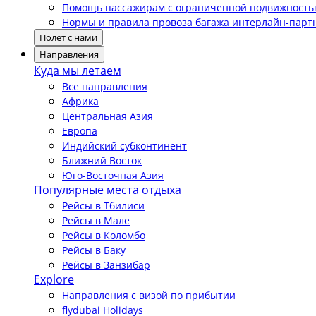
Помощь пассажирам с ограниченной подвижност
Нормы и правила провоза багажа интерлайн-парт
Полет с нами
Направления
Куда мы летаем
Все направления
Африка
Центральная Азия
Европа
Индийский субконтинент
Ближний Восток
Юго-Восточная Азия
Популярные места отдыха
Рейсы в Тбилиси
Рейсы в Мале
Рейсы в Коломбо
Рейсы в Баку
Рейсы в Занзибар
Explore
Направления с визой по прибытии
flydubai Holidays