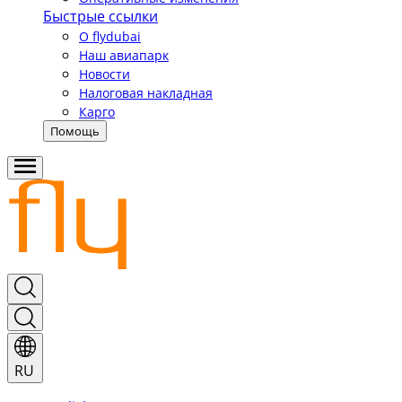
Быстрые ссылки
О flydubai
Наш авиапарк
Новости
Налоговая накладная
Карго
Помощь
RU