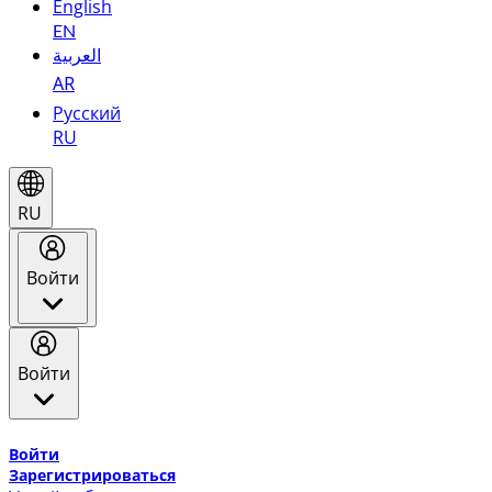
English
EN
العربية
AR
Русский
RU
RU
Войти
Войти
Добро пожаловать в Эмирейтс Skywards, программу лоя
Войти
Зарегистрироваться