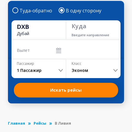
Туда-обратно
В одну сторону
Куда
DXB
Дубай
Введите направление
Вылет
Пассажир
Класс
1
Пассажир
Эконом
Искать рейсы
Главная
Рейсы
В Ливия