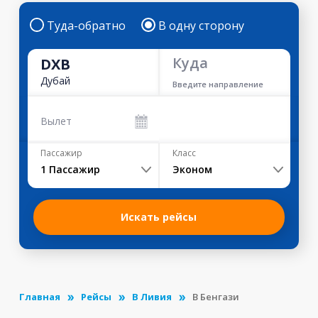
Туда-обратно
В одну сторону
Куда
DXB
Дубай
Введите направление
Вылет
Пассажир
Класс
1
Пассажир
Эконом
Искать рейсы
Главная
Рейсы
В Ливия
В Бенгази