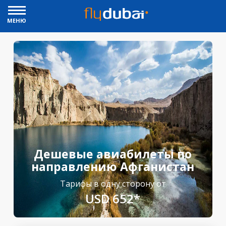
МЕНЮ
Дешевые авиабилеты по
направлению Афганистан
Тарифы в одну сторону от
USD 652*