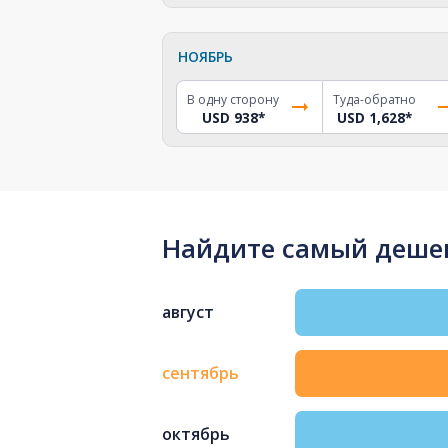
НОЯБРЬ
В одну сторону
Туда-обратно
USD 938
*
USD 1,628
*
Найдите самый дешев
август
сентябрь
октябрь