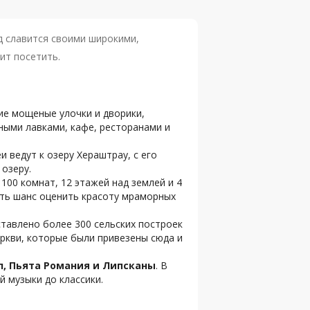
д славится своими широкими,
ит посетить.
кие мощеные улочки и дворики,
ными лавками, кафе, ресторанами и
 ведут к озеру Хераштрау, с его
озеру.
1100 комнат, 12 этажей над землей и 4
есть шанс оценить красоту мраморных
тавлено более 300 сельских построек
еркви, которые были привезены сюда и
, Пьята Романия и Липсканы
. В
 музыки до классики.