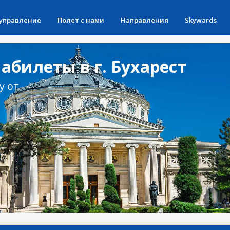
 управление
Полет с нами
Направления
Skywards
билеты в г. Бухарест
у от