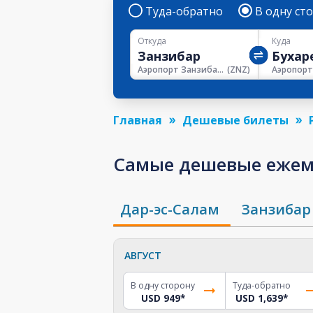
Туда-обратно
В одну ст
Откуда
Куда
Аэропорт Занзибара
(
ZNZ
)
Главная
Дешевые билеты
Самые дешевые ежеме
Дар-эс-Салам
Занзибар
АВГУСТ
В одну сторону
Туда-обратно
USD 949
*
USD 1,639
*