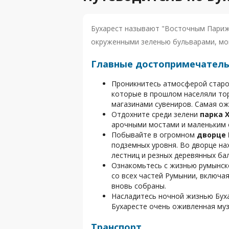
Бухарест называют "Восточным Париже
окруженными зеленью бульварами, мо
Главные достопримечатель
Проникнитесь атмосферой старо
которые в прошлом населяли тор
магазинами сувениров. Самая ож
Отдохните среди зелени
парка 
арочными мостами и маленьким о
Побывайте в огромном
дворце
подземных уровня. Во дворце на
лестниц и резных деревянных ба
Ознакомьтесь с жизнью румынск
со всех частей Румынии, включа
вновь собраны.
Насладитесь ночной жизнью Буха
Бухаресте очень оживленная муз
Транспорт