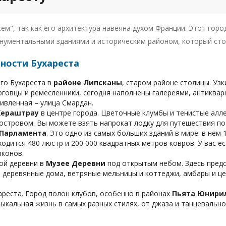
м", так как его архитектура навеяна духом Франции. Этот горо
нументальными зданиями и историческим районом, который сто
ности Бухареста
го Бухареста в
районе Липсканы
, старом районе столицы. Уз
говцы и ремесленники, сегодня наполнены галереями, антиквар
ивленная – улица Смардан.
Хераштрау
в центре города. Цветочные клумбы и тенистые аллеи
стровом. Вы можете взять напрокат лодку для путешествия по 
 Парламента
. Это одно из самых больших зданий в мире: в нем 
ходится 480 люстр и 200 000 квадратных метров ковров. У вас 
лконов.
ой деревни в
Музее Деревни
под открытым небом. Здесь предс
я деревянные дома, ветряные мельницы и коттеджи, амбары и ц
реста. Город полон клубов, особенно в районах
Пьята Юнирил
ыкальная жизнь в самых разных стилях, от джаза и танцевальной