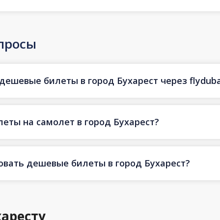
просы
дешевые билеты в город Бухарест через flyduba
еты на самолет в город Бухарест?
овать дешевые билеты в город Бухарест?
харесту