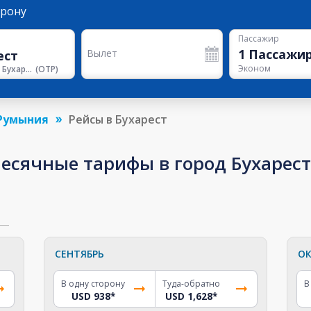
орону
Пассажир
1
Пассажи
Вылет
Эконом
Аэропорт Бухареста
(
OTP
)
Румыния
Рейсы в Бухарест
сячные тарифы в город Бухарест 
СЕНТЯБРЬ
ОК
В одну сторону
Туда-обратно
В
USD 938
*
USD 1,628
*