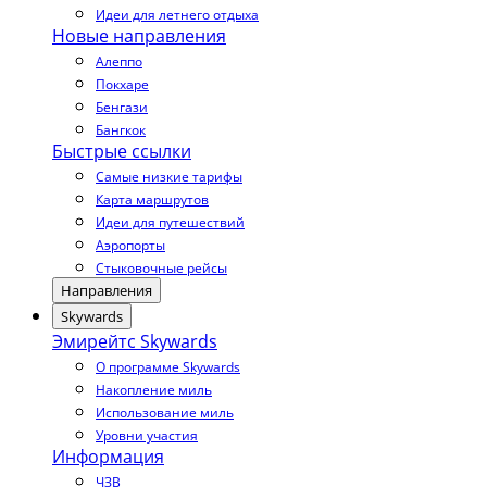
Идеи для летнего отдыха
Новые направления
Алеппо
Покхаре
Бенгази
Бангкок
Быстрые ссылки
Самые низкие тарифы
Карта маршрутов
Идеи для путешествий
Аэропорты
Стыковочные рейсы
Направления
Skywards
Эмирейтс Skywards
О программе Skywards
Накопление миль
Использование миль
Уровни участия
Информация
ЧЗВ