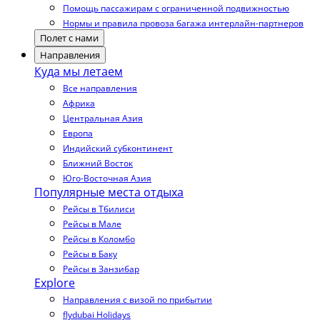
Помощь пассажирам с ограниченной подвижностью
Нормы и правила провоза багажа интерлайн-партнеров
Полет с нами
Направления
Куда мы летаем
Все направления
Африка
Центральная Азия
Европа
Индийский субконтинент
Ближний Восток
Юго-Восточная Азия
Популярные места отдыха
Рейсы в Тбилиси
Рейсы в Мале
Рейсы в Коломбо
Рейсы в Баку
Рейсы в Занзибар
Explore
Направления с визой по прибытии
flydubai Holidays