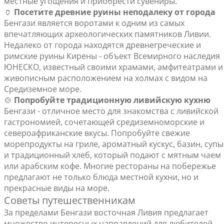
местные угощения и приобрести сувениры.
🏺
Посетите древние руины неподалеку от города
Бенгази является воротами к одним из самых
впечатляющих археологических памятников Ливии.
Недалеко от города находятся древнегреческие и
римские руины Кирены - объект Всемирного наследия
ЮНЕСКО, известный своими храмами, амфитеатрами и
живописным расположением на холмах с видом на
Средиземное море.
🍲
Попробуйте традиционную ливийскую кухню
Бенгази - отличное место для знакомства с ливийской
гастрономией, сочетающей средиземноморские и
североафриканские вкусы. Попробуйте свежие
морепродукты на гриле, ароматный кускус, базин, супы
и традиционный хлеб, который подают с мятным чаем
или арабским кофе. Многие рестораны на побережье
предлагают не только блюда местной кухни, но и
прекрасные виды на море.
Советы путешественникам
За пределами Бенгази восточная Ливия предлагает
множество интересных направлений для любителей