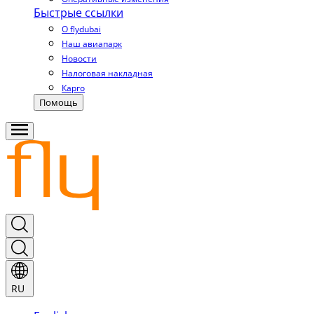
Быстрые ссылки
О flydubai
Наш авиапарк
Новости
Налоговая накладная
Карго
Помощь
RU