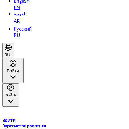
English
EN
العربية
AR
Русский
RU
RU
Войти
Войти
Добро пожаловать в Эмирейтс Skywards, программу лояльнос
авиакомпании Эмирейтс и теперь flydubai.
Войти
Зарегистрироваться