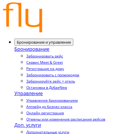
Бронирование и управление
Бронирование
Забронировать рейс
Сервис Meet & Greet
Регистрация на дому
Забронировать с промокодом
Забронируйте рейс + отель
Остановка в Дубае
New
Управление
Управление бронированием
Апгрейд до бизнес-класса
Онлайн регистрация
Отмены или изменения расписания рейсов
Доп. услуги
Дополнительные услуги