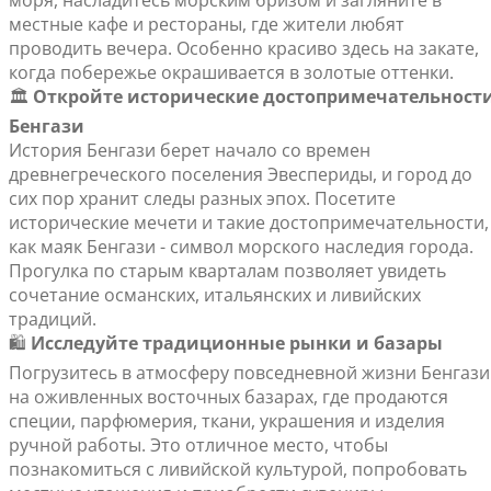
моря, насладитесь морским бризом и загляните в
местные кафе и рестораны, где жители любят
проводить вечера. Особенно красиво здесь на закате,
когда побережье окрашивается в золотые оттенки.
🏛️
Откройте исторические достопримечательност
Бенгази
История Бенгази берет начало со времен
древнегреческого поселения Эвеспериды, и город до
сих пор хранит следы разных эпох. Посетите
исторические мечети и такие достопримечательности,
как маяк Бенгази - символ морского наследия города.
Прогулка по старым кварталам позволяет увидеть
сочетание османских, итальянских и ливийских
традиций.
🛍️
Исследуйте традиционные рынки и базары
Погрузитесь в атмосферу повседневной жизни Бенгази
на оживленных восточных базарах, где продаются
специи, парфюмерия, ткани, украшения и изделия
ручной работы. Это отличное место, чтобы
познакомиться с ливийской культурой, попробовать