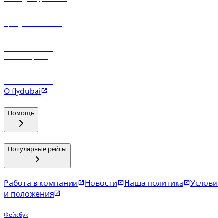
Самые низкие тарифы
Holidays
Аренда автомобиля
Отели
Работа в компании
Рейсы в Тбилиси
Рейсы в Эр-Рияд
Рейсы в Маскат
Рейсы в Мале
Рейсы в Коломбо
О flydubai
Помощь
Популярные рейсы
Работа в компании
Новости
Наша политика
Услови
и положения
Фейсбук