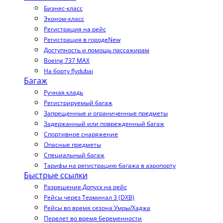
Бизнес-класс
Эконом-класс
Регистрация на рейс
Регистрация в городе
New
Доступность и помощь пассажирам
Boeing 737 MAX
На борту flydubai
Багаж
Ручная кладь
Регистрируемый багаж
Запрещенные и ограниченные предметы
Задержанный или поврежденный багаж
Спортивное снаряжение
Опасные предметы
Специальный багаж
Тарифы на регистрацию багажа в аэропорту
Быстрые ссылки
Разрешение Допуск на рейс
Рейсы через Терминал 3 (DXB)
Рейсы во время сезона Умры/Хаджа
Перелет во время беременности