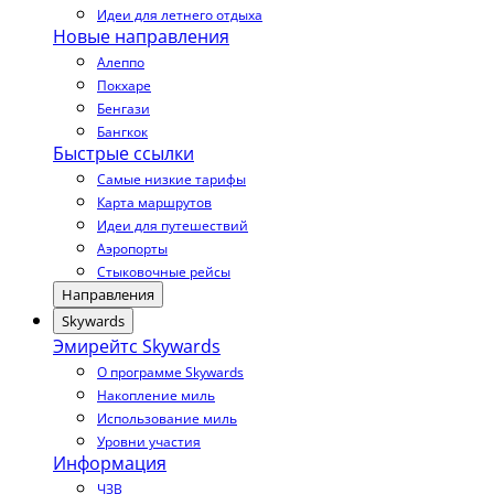
Идеи для летнего отдыха
Новые направления
Алеппо
Покхаре
Бенгази
Бангкок
Быстрые ссылки
Самые низкие тарифы
Карта маршрутов
Идеи для путешествий
Аэропорты
Стыковочные рейсы
Направления
Skywards
Эмирейтс Skywards
О программе Skywards
Накопление миль
Использование миль
Уровни участия
Информация
ЧЗВ