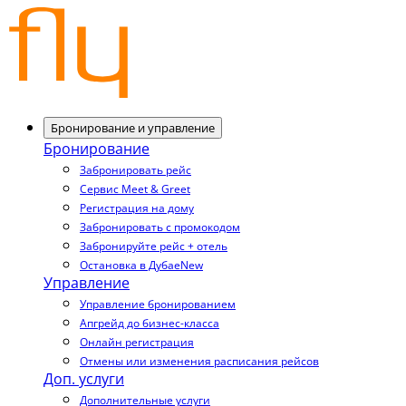
Бронирование и управление
Бронирование
Забронировать рейс
Сервис Meet & Greet
Регистрация на дому
Забронировать с промокодом
Забронируйте рейс + отель
Остановка в Дубае
New
Управление
Управление бронированием
Апгрейд до бизнес-класса
Онлайн регистрация
Отмены или изменения расписания рейсов
Доп. услуги
Дополнительные услуги