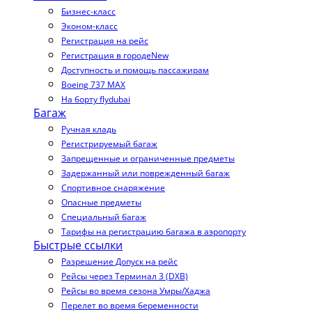
Бизнес-класс
Эконом-класс
Регистрация на рейс
Регистрация в городе
New
Доступность и помощь пассажирам
Boeing 737 MAX
На борту flydubai
Багаж
Ручная кладь
Регистрируемый багаж
Запрещенные и ограниченные предметы
Задержанный или поврежденный багаж
Спортивное снаряжение
Опасные предметы
Специальный багаж
Тарифы на регистрацию багажа в аэропорту
Быстрые ссылки
Разрешение Допуск на рейс
Рейсы через Терминал 3 (DXB)
Рейсы во время сезона Умры/Хаджа
Перелет во время беременности