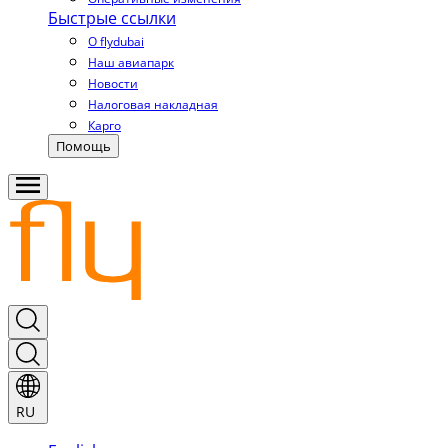
Быстрые ссылки
О flydubai
Наш авиапарк
Новости
Налоговая накладная
Карго
Помощь
RU