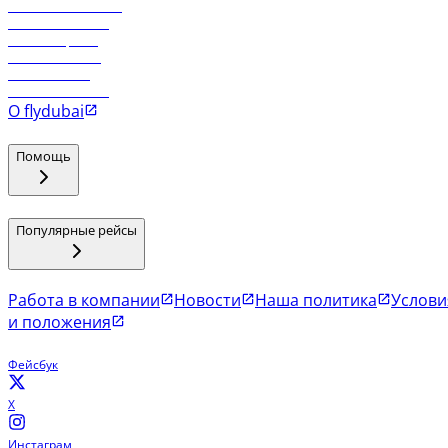
Работа в компании
Рейсы в Тбилиси
Рейсы в Эр-Рияд
Рейсы в Маскат
Рейсы в Мале
Рейсы в Коломбо
О flydubai
Помощь
Популярные рейсы
Работа в компании
Новости
Наша политика
Услови
и положения
Фейсбук
X
Инстаграм