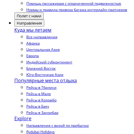
Помощь пассажирам с ограниченной подвижностью
Нормы и правила провоза багажа интерлайн-партнеров
Полет с нами
Направления
Куда мы летаем
Все направления
Африка
Центральная Азия
Европа
Индийский субконтинент
Ближний Восток
Юго-Восточная Азия
Популярные места отдыха
Рейсы в Тбилиси
Рейсы в Мале
Рейсы в Коломбо
Рейсы в Баку
Рейсы в Занзибар
Explore
Направления с визой по прибытии
flydubai Holidays