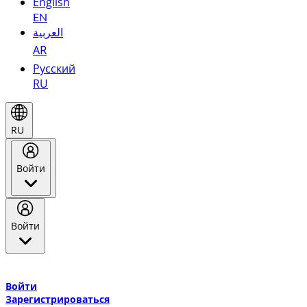
English
EN
العربية
AR
Русский
RU
RU
Войти
Войти
Добро пожаловать в Эмирейтс Skywards, программу лояльнос
авиакомпании Эмирейтс и теперь flydubai.
Войти
Зарегистрироваться