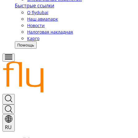
Быстрые ссылки
О flydubai
Наш авиапарк
Новости
Налоговая накладная
Карго
Помощь
RU