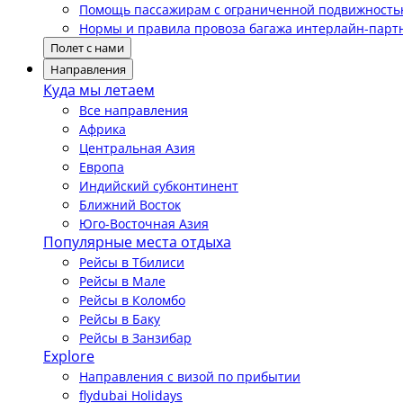
Помощь пассажирам с ограниченной подвижност
Нормы и правила провоза багажа интерлайн-парт
Полет с нами
Направления
Куда мы летаем
Все направления
Африка
Центральная Азия
Европа
Индийский субконтинент
Ближний Восток
Юго-Восточная Азия
Популярные места отдыха
Рейсы в Тбилиси
Рейсы в Мале
Рейсы в Коломбо
Рейсы в Баку
Рейсы в Занзибар
Explore
Направления с визой по прибытии
flydubai Holidays