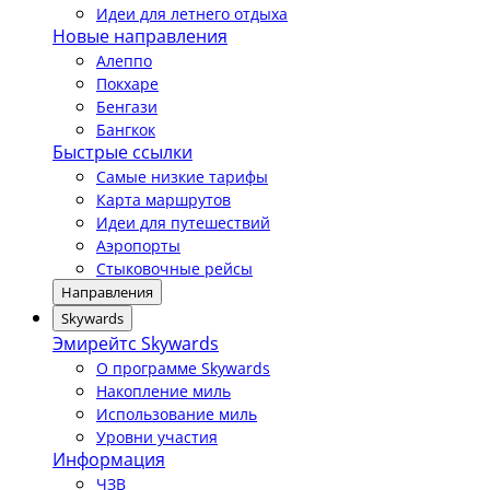
Идеи для летнего отдыха
Новые направления
Алеппо
Покхаре
Бенгази
Бангкок
Быстрые ссылки
Самые низкие тарифы
Карта маршрутов
Идеи для путешествий
Аэропорты
Стыковочные рейсы
Направления
Skywards
Эмирейтс Skywards
О программе Skywards
Накопление миль
Использование миль
Уровни участия
Информация
ЧЗВ