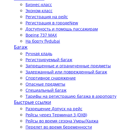
Бизнес-класс
Эконом-класс
Регистрация на рейс
Регистрация в городе
New
Доступность и помощь пассажирам
Boeing 737 MAX
На борту flydubai
Багаж
Ручная кладь
Регистрируемый багаж
Запрещенные и ограниченные предметы
Задержанный или поврежденный багаж
Спортивное снаряжение
Опасные предметы
Специальный багаж
Тарифы на регистрацию багажа в аэропорту
Быстрые ссылки
Разрешение Допуск на рейс
Рейсы через Терминал 3 (DXB)
Рейсы во время сезона Умры/Хаджа
Перелет во время беременности