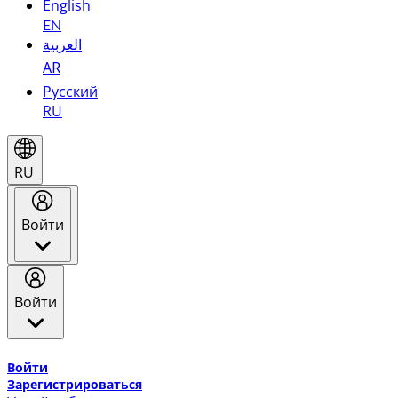
English
EN
العربية
AR
Русский
RU
RU
Войти
Войти
Добро пожаловать в Эмирейтс Skywards, программу лоя
Войти
Зарегистрироваться