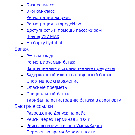
Бизнес-класс
Эконом-класс
Регистрация на рейс
Регистрация в городе
New
Доступность и помощь пассажирам
Boeing 737 MAX
На борту flydubai
Багаж
Ручная кладь
Регистрируемый багаж
Запрещенные и ограниченные предметы
Задержанный или поврежденный багаж
Спортивное снаряжение
Опасные предметы
Специальный багаж
Тарифы на регистрацию багажа в аэропорту
Быстрые ссылки
Разрешение Допуск на рейс
Рейсы через Терминал 3 (DXB)
Рейсы во время сезона Умры/Хаджа
Перелет во время беременности