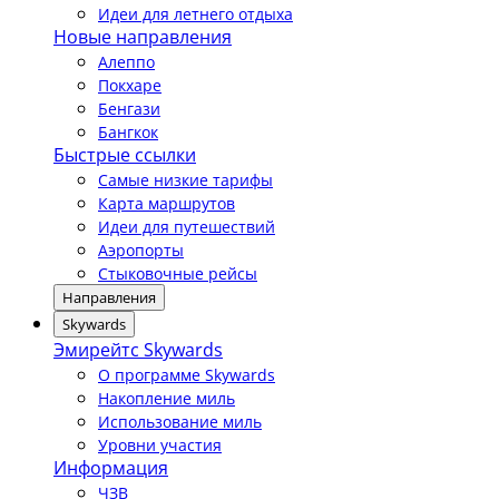
Идеи для летнего отдыха
Новые направления
Алеппо
Покхаре
Бенгази
Бангкок
Быстрые ссылки
Самые низкие тарифы
Карта маршрутов
Идеи для путешествий
Аэропорты
Стыковочные рейсы
Направления
Skywards
Эмирейтс Skywards
О программе Skywards
Накопление миль
Использование миль
Уровни участия
Информация
ЧЗВ