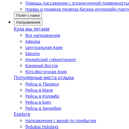
Помощь пассажирам с ограниченной подвижност
Нормы и правила провоза багажа интерлайн-парт
Полет с нами
Направления
Куда мы летаем
Все направления
Африка
Центральная Азия
Европа
Индийский субконтинент
Ближний Восток
Юго-Восточная Азия
Популярные места отдыха
Рейсы в Тбилиси
Рейсы в Мале
Рейсы в Коломбо
Рейсы в Баку
Рейсы в Занзибар
Explore
Направления с визой по прибытии
flydubai Holidays