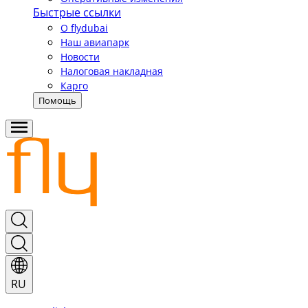
Быстрые ссылки
О flydubai
Наш авиапарк
Новости
Налоговая накладная
Карго
Помощь
RU