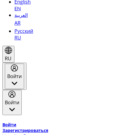
English
EN
العربية
AR
Русский
RU
RU
Войти
Войти
Добро пожаловать в Эмирейтс Skywards, программу лоя
Войти
Зарегистрироваться