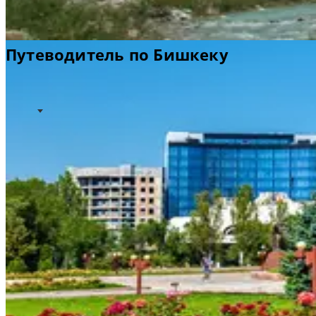
Путеводитель по Бишкеку
Идеи для путешествий
Полезная информация
Информация об аэропорте
Добро пожаловать в Бишкек
Бишкек, некогда служивший местом стоянки караванов
на Великом шелковом пути, сегодня является столицей
и финансовым центром Киргизии. Город расположен в
предгорье заснеженных вершин Тянь-Шаньского
хребта.
Широкие, утопающие в зелени бульвары, и
многочисленные парки, разбитые в советское время,
делают этот город одним из самых зеленых в мире. С
его многоцветными базарами и особой культурой,