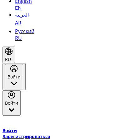
English
EN
العربية
AR
Русский
RU
RU
Войти
Войти
Добро пожаловать в Эмирейтс Skywards, программу лояльнос
авиакомпании Эмирейтс и теперь flydubai.
Войти
Зарегистрироваться