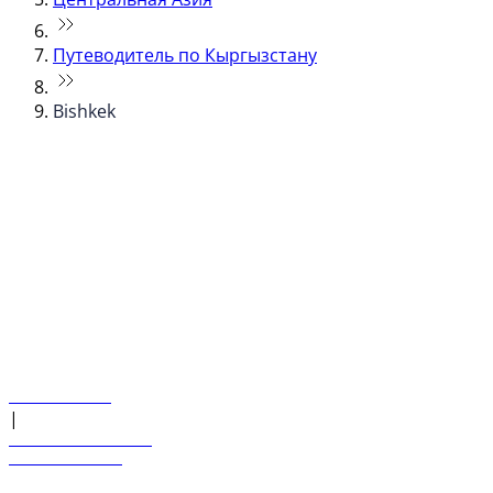
Путеводитель по Кыргызстану
Bishkek
© flydubai 2026. Все права защищены.
Наша политика
|
Условия и положения
+971 600 54 44 45