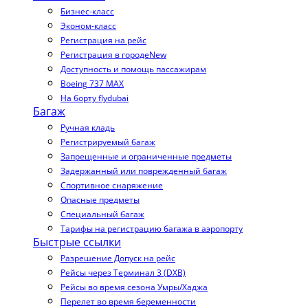
Бизнес-класс
Эконом-класс
Регистрация на рейс
Регистрация в городе
New
Доступность и помощь пассажирам
Boeing 737 MAX
На борту flydubai
Багаж
Ручная кладь
Регистрируемый багаж
Запрещенные и ограниченные предметы
Задержанный или поврежденный багаж
Спортивное снаряжение
Опасные предметы
Специальный багаж
Тарифы на регистрацию багажа в аэропорту
Быстрые ссылки
Разрешение Допуск на рейс
Рейсы через Терминал 3 (DXB)
Рейсы во время сезона Умры/Хаджа
Перелет во время беременности