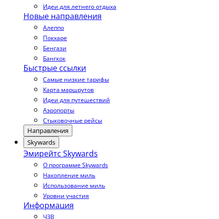
Идеи для летнего отдыха
Новые направления
Алеппо
Покхаре
Бенгази
Бангкок
Быстрые ссылки
Самые низкие тарифы
Карта маршрутов
Идеи для путешествий
Аэропорты
Стыковочные рейсы
Направления
Skywards
Эмирейтс Skywards
О программе Skywards
Накопление миль
Использование миль
Уровни участия
Информация
ЧЗВ