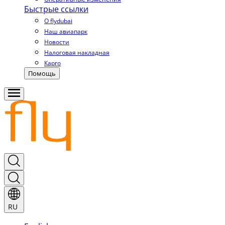
Быстрые ссылки
О flydubai
Наш авиапарк
Новости
Налоговая накладная
Карго
Помощь
RU