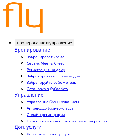
Бронирование и управление
Бронирование
Забронировать рейс
Сервис Meet & Greet
Регистрация на дому
Забронировать с промокодом
Забронируйте рейс + отель
Остановка в Дубае
New
Управление
Управление бронированием
Апгрейд до бизнес-класса
Онлайн регистрация
Отмены или изменения расписания рейсов
Доп. услуги
Дополнительные услуги