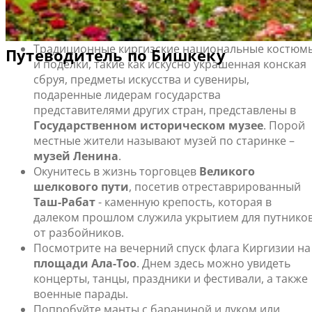
Бишкек особо интересен для туристов-исследователей.
Что посмотреть и чем заняться в Бишкеке
Традиционные киргизские национальные костюм
и поделки, такие как искусно украшенная конская
сбруя, предметы искусства и сувениры,
подаренные лидерам государства
представителями других стран, представлены в
Государственном историческом музее
. Порой
местные жители называют музей по старинке –
музей Ленина
.
Окунитесь в жизнь торговцев
Великого
шелкового пути
, посетив отреставрированный
Таш-Рабат
- каменную крепость, которая в
далеком прошлом служила укрытием для путнико
от разбойников.
Посмотрите на вечерний спуск флага Киргизии на
площади Ала-Тоо
. Днем здесь можно увидеть
концерты, танцы, праздники и фестивали, а также
военные парады.
Попробуйте манты с бараниной и луком или