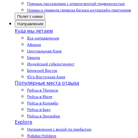
Помощь пассажирам с ограниченной подвижностью
Нормы и правила провоза багажа интерлайн-партнеров
Полет с нами
Направления
Куда мы летаем
Все направления
Африка
Центральная Азия
Европа
Индийский субконтинент
Ближний Восток
Юго-Восточная Азия
Популярные места отдыха
Рейсы в Тбилиси
Рейсы в Мале
Рейсы в Коломбо
Рейсы в Баку
Рейсы в Занзибар
Explore
Направления с визой по прибытии
flydubai Holidays