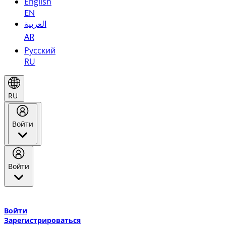
English
EN
العربية
AR
Русский
RU
RU
Войти
Войти
Добро пожаловать в Эмирейтс Skywards, программу лояльнос
авиакомпании Эмирейтс и теперь flydubai.
Войти
Зарегистрироваться