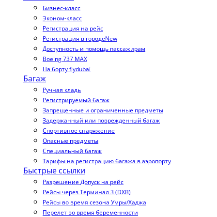
Бизнес-класс
Эконом-класс
Регистрация на рейс
Регистрация в городе
New
Доступность и помощь пассажирам
Boeing 737 MAX
На борту flydubai
Багаж
Ручная кладь
Регистрируемый багаж
Запрещенные и ограниченные предметы
Задержанный или поврежденный багаж
Спортивное снаряжение
Опасные предметы
Специальный багаж
Тарифы на регистрацию багажа в аэропорту
Быстрые ссылки
Разрешение Допуск на рейс
Рейсы через Терминал 3 (DXB)
Рейсы во время сезона Умры/Хаджа
Перелет во время беременности