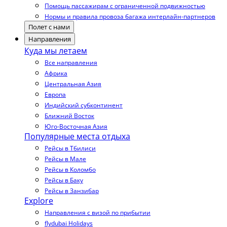
Помощь пассажирам с ограниченной подвижностью
Нормы и правила провоза багажа интерлайн-партнеров
Полет с нами
Направления
Куда мы летаем
Все направления
Африка
Центральная Азия
Европа
Индийский субконтинент
Ближний Восток
Юго-Восточная Азия
Популярные места отдыха
Рейсы в Тбилиси
Рейсы в Мале
Рейсы в Коломбо
Рейсы в Баку
Рейсы в Занзибар
Explore
Направления с визой по прибытии
flydubai Holidays