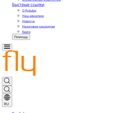
Быстрые ссылки
О flydubai
Наш авиапарк
Новости
Налоговая накладная
Карго
Помощь
RU