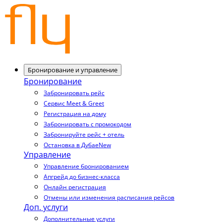
Бронирование и управление
Бронирование
Забронировать рейс
Сервис Meet & Greet
Регистрация на дому
Забронировать с промокодом
Забронируйте рейс + отель
Остановка в Дубае
New
Управление
Управление бронированием
Апгрейд до бизнес-класса
Онлайн регистрация
Отмены или изменения расписания рейсов
Доп. услуги
Дополнительные услуги