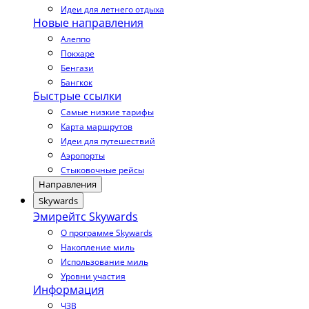
Идеи для летнего отдыха
Новые направления
Алеппо
Покхаре
Бенгази
Бангкок
Быстрые ссылки
Самые низкие тарифы
Карта маршрутов
Идеи для путешествий
Аэропорты
Стыковочные рейсы
Направления
Skywards
Эмирейтс Skywards
О программе Skywards
Накопление миль
Использование миль
Уровни участия
Информация
ЧЗВ