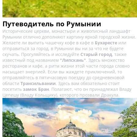
Путеводитель по Румынии
Исторические церкви, монастыри и живописный ландшафт
Румынии отлично дополняют картину яркой городской жизни.
Желаете ли выпить чашечку кофе в кафе в
Бухаресте
или
отправиться за город, в Румынии вы ни за что не будете
скучать. Прогуляйтесь и исследуйте
Старый город
, также
известный под названием
"Липскань"
. Здесь множество
ресторанов и кафе, а ритм жизни этой части города словно
насыщает энергией. Если вы жаждете приключений, то
отправляйтесь в пятичасовую поездку до средневековой
области
Трансильвании
. Здесь вам обязательно стоит
посетить
замок Бран
. Полагают, что он принадлежал Владу
Цепешу (Владу Кольщику), которого прозвали Дракула.