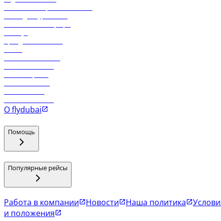
Реклама на бортовой системе
Логин для турагентов
Самые низкие тарифы
Holidays
Аренда автомобиля
Отели
Работа в компании
Рейсы в Тбилиси
Рейсы в Эр-Рияд
Рейсы в Маскат
Рейсы в Мале
Рейсы в Коломбо
О flydubai
Помощь
Популярные рейсы
Работа в компании
Новости
Наша политика
Услови
и положения