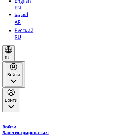
English
EN
العربية
AR
Русский
RU
RU
Войти
Войти
Добро пожаловать в Эмирейтс Skywards, программу лояльнос
авиакомпании Эмирейтс и теперь flydubai.
Войти
Зарегистрироваться