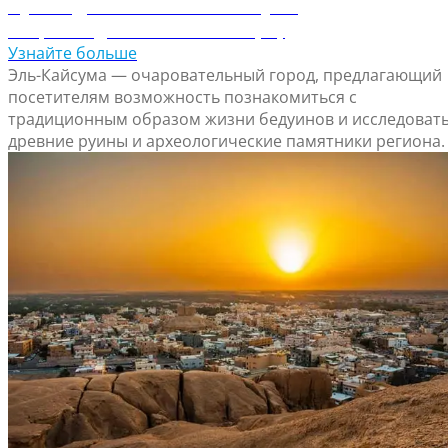
Путеводитель по Эль-Кайсуме
Откройте для себя Эль-Кайсуму
Узнайте больше
Эль-Кайсума — очаровательный город, предлагающий
посетителям возможность познакомиться с
традиционным образом жизни бедуинов и исследоват
древние руины и археологические памятники региона.