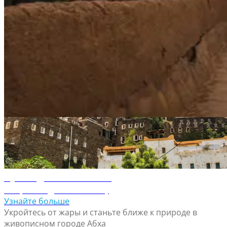
выставлена внушительная коллекция предметов
изобразительного искусства.
Путеводитель по Саудовской Арави
Путеводитель по Саудовской Арави
Путеводитель по Абхе
Откройте для себя Абхy
Узнайте больше
Укройтесь от жары и станьте ближе к природе в
живописном городе Абха