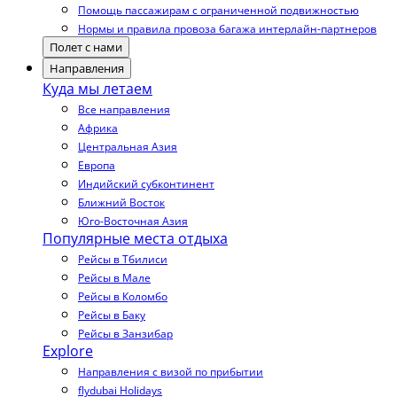
Помощь пассажирам с ограниченной подвижностью
Нормы и правила провоза багажа интерлайн-партнеров
Полет с нами
Направления
Куда мы летаем
Все направления
Африка
Центральная Азия
Европа
Индийский субконтинент
Ближний Восток
Юго-Восточная Азия
Популярные места отдыха
Рейсы в Тбилиси
Рейсы в Мале
Рейсы в Коломбо
Рейсы в Баку
Рейсы в Занзибар
Explore
Направления с визой по прибытии
flydubai Holidays