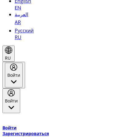
English
EN
العربية
AR
Русский
RU
RU
Войти
Войти
Добро пожаловать в Эмирейтс Skywards, программу лояльнос
авиакомпании Эмирейтс и теперь flydubai.
Войти
Зарегистрироваться