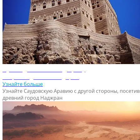
Путеводитель по Наджрану
Откройте для себя Наджран
Узнайте больше
Узнайте Саудовскую Аравию с другой стороны, посетив
древний город Наджран