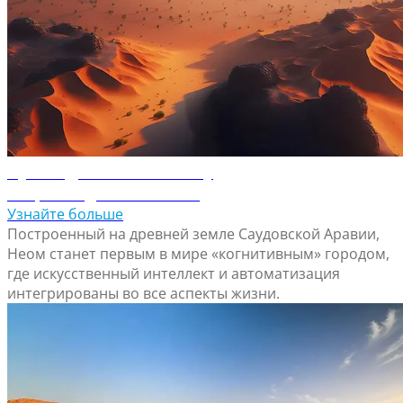
Путеводитель по Неому
Откройте для себя Неом
Узнайте больше
Построенный на древней земле Саудовской Аравии,
Неом станет первым в мире «когнитивным» городом,
где искусственный интеллект и автоматизация
интегрированы во все аспекты жизни.