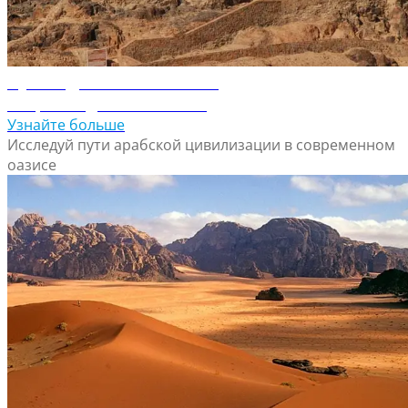
Путеводитель по Хаилю
Откройте для себя Хаиль
Узнайте больше
Исследуй пути арабской цивилизации в современном
оазисе