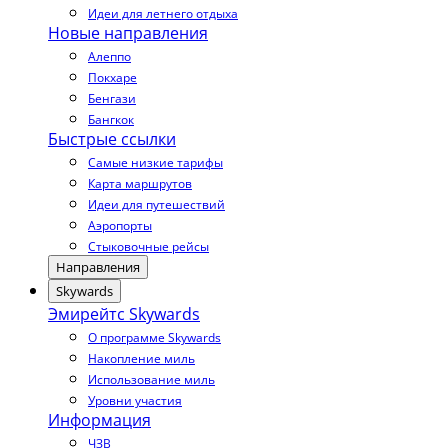
Идеи для летнего отдыха
Новые направления
Алеппо
Покхаре
Бенгази
Бангкок
Быстрые ссылки
Самые низкие тарифы
Карта маршрутов
Идеи для путешествий
Аэропорты
Стыковочные рейсы
Направления
Skywards
Эмирейтс Skywards
О программе Skywards
Накопление миль
Использование миль
Уровни участия
Информация
ЧЗВ