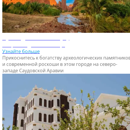
Путеводитель по Табуку
Откройте для себя Табук
Узнайте больше
Прикоснитесь к богатству археологических памятнико
и современной роскоши в этом городе на северо-
западе Саудовской Аравии