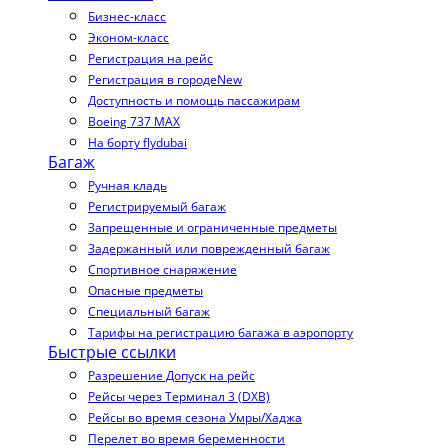
Бизнес-класс
Эконом-класс
Регистрация на рейс
Регистрация в городе
New
Доступность и помощь пассажирам
Boeing 737 MAX
На борту flydubai
Багаж
Ручная кладь
Регистрируемый багаж
Запрещенные и ограниченные предметы
Задержанный или поврежденный багаж
Спортивное снаряжение
Опасные предметы
Специальный багаж
Тарифы на регистрацию багажа в аэропорту
Быстрые ссылки
Разрешение Допуск на рейс
Рейсы через Терминал 3 (DXB)
Рейсы во время сезона Умры/Хаджа
Перелет во время беременности