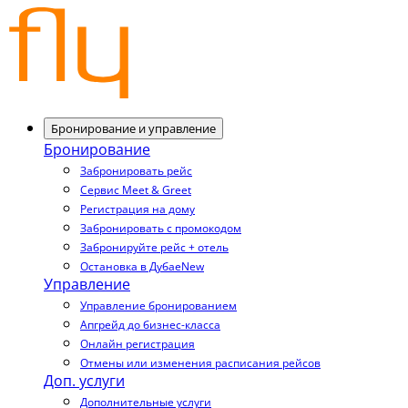
Бронирование и управление
Бронирование
Забронировать рейс
Сервис Meet & Greet
Регистрация на дому
Забронировать с промокодом
Забронируйте рейс + отель
Остановка в Дубае
New
Управление
Управление бронированием
Апгрейд до бизнес-класса
Онлайн регистрация
Отмены или изменения расписания рейсов
Доп. услуги
Дополнительные услуги