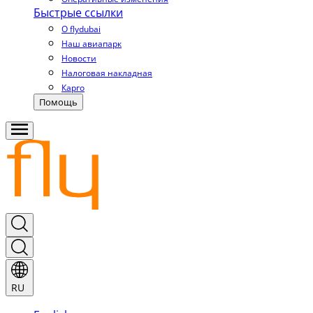
Быстрые ссылки
О flydubai
Наш авиапарк
Новости
Налоговая накладная
Карго
Помощь
RU