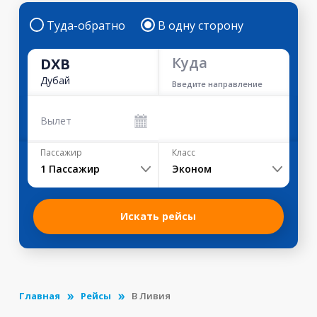
Туда-обратно
В одну сторону
Куда
DXB
Дубай
Введите направление
Вылет
Пассажир
Класс
1
Пассажир
Эконом
Искать рейсы
Главная
Рейсы
В Ливия