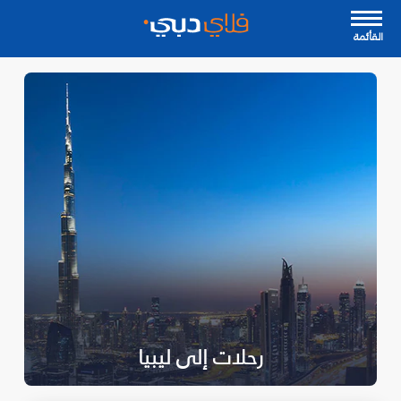
القأئمة
رحلات إلى ليبيا