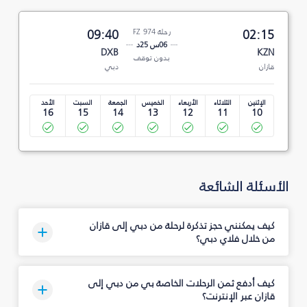
02:15
رحلة FZ 974
09:40
06س 25د
DXB
KZN
بدون توقف
قازان
دبي
الإثنين
الثلاثاء
الأربعاء
الخميس
الجمعة
السبت
الأحد
16
15
14
13
12
11
10
الأسئلة الشائعة
كيف يمكنني حجز تذكرة لرحلة من دبي إلى قازان
من خلال فلاي دبي؟
كيف أدفع ثمن الرحلات الخاصة بي من دبي إلى
قازان عبر الإنترنت؟