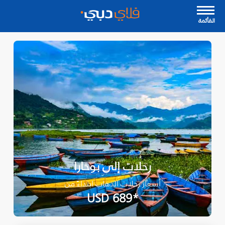
القأئمة
رحلات إلى بوخارا
أسعار رحلات الذهاب ابتداءً من
*USD 689