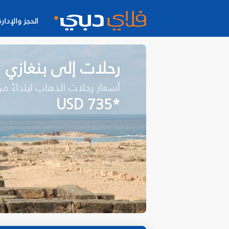
الحجز والإدارة
رحلات إلى بنغازي
أسعار رحلات الذهاب ابتداءً م
*USD 735