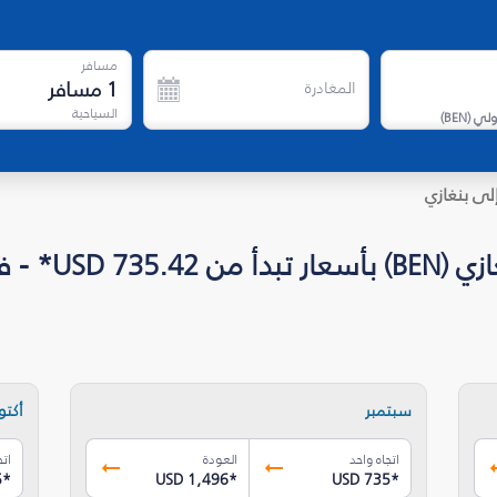
مسافر
1
مسافر
المغادرة
السياحية
دولي
(
BEN
)
لى بنغازي
 - فلاي دبي
سبتمبر
أكتوب
اتجاه واحد
العودة
اتج
5
*
USD 1,496
*
USD 735
*