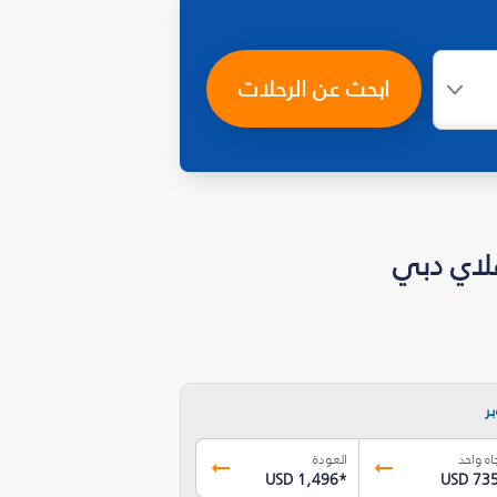
ابحث عن الرحلات
ر
اه واحد
العودة
USD 1,496
*
USD 73