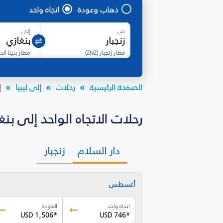
ذهاب وعودة
اتجاه واحد
من
إلى
مطار زنجبار
(
ZNZ
)
مطار بنينا ال
الصفحة الرئيسية
رحلات
إلى ليبيا
إ
رحلات الاتجاه الواحد إلى بنغازي (BEN) بأسعار تبدأ من USD 735.42*
دار السلام
زنجبار
أغسطس
اتجاه واحد
العودة
USD 1,506
*
USD 746
*