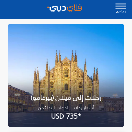
القأئمة
رحلات إلى ميلان (بيرغامو)
أسعار رحلات الذهاب ابتداءً من
*USD 735