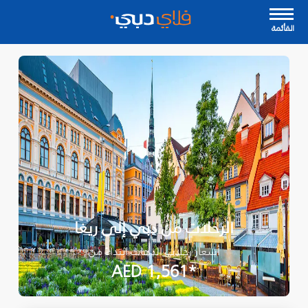
القأئمة
الرحلات من دبي إلى ريغا
أسعار رحلات الذهاب ابتداءً من
*AED 1,561