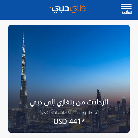
القأئمة
الرحلات من بنغازي إلى دبي
أسعار رحلات الذهاب ابتداءً من
*USD 441