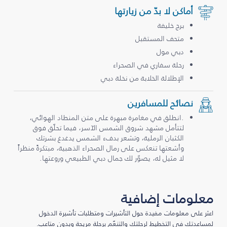
أماكن لا بدّ من زيارتها
برج خليفة
متحف المستقبل
دبي مول
رحلة سفاري في الصحراء
الإطلالة الخلابة من نخلة دبي
نصائح للمسافرين
.انطلق في مغامرة مبهرة على متن المنطاد الهوائي،
لتتأمل مشهد شروق الشمس الآسر، فيما تحلّق فوق
الكثبان الرملية، وتشعر بدفء الشمس يدغدغ بشرتك
وأشعتها تنعكس على رمال الصحراء الذهبية، مبتكرةً منظراً
لا مثيل له، يصوّر لك جمال دبي الطبيعي وروعتها.
معلومات إضافية
اعثر على معلومات مفيدة حول التأشيرات ومتطلبات تأشيرة الدخول
لمساعدتك في التخطيط لرحلتك والتنعّم برحلة مريحة وبدون متاعب.