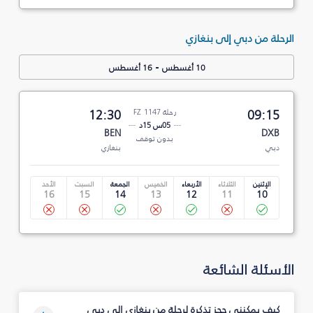
الرحلة من دبي إلى بنغازي
-
10 أغسطس
16 أغسطس
09:15
رحلة FZ 1147
12:30
05س 15د
BEN
DXB
بدون توقف
دبي
بنغازي
الإثنين
الثلاثاء
الأربعاء
الخميس
الجمعة
السبت
الأحد
16
15
14
13
12
11
10
الأسئلة الشائعة
كيف يمكنني حجز تذكرة لرحلة من بنغازي إلى دبي