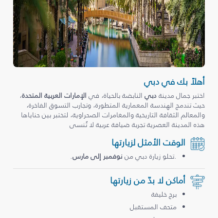
أهلاً بك في دبي
اختبر جمال مدينة
دبي
النابضة بالحياة، في
الإمارات العربية المتحدة
،
حيث تندمج الهندسة المعمارية المتطورة، وتجارب التسوق الفاخرة،
والمعالم الثقافة التاريخية والمغامرات الصحراوية، لتختبر بين حناياها
هذه المدينة العصرية تجربة ضيافة عربية لا تُنسى
الوقت الأمثل لزيارتها
.تحلو زيارة دبي من
نوفمبر إلى مارس
.
أماكن لا بدّ من زيارتها
برج خليفة
متحف المستقبل