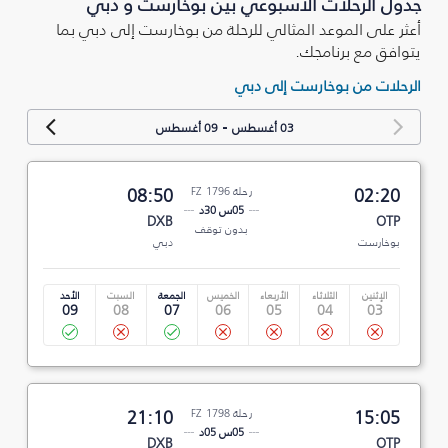
جدول الرحلات الأسبوعي بين بوخارست و دبي
أعثر على الموعد المثالي للرحلة من بوخارست إلى دبي بما
يتوافق مع برنامجك.
الرحلات من بوخارست إلى دبي
-
03 أغسطس
09 أغسطس
02:20
رحلة FZ 1796
08:50
05س 30د
DXB
OTP
بدون توقف
بوخارست
دبي
الإثنين
الثلاثاء
الأربعاء
الخميس
الجمعة
السبت
الأحد
09
08
07
06
05
04
03
15:05
رحلة FZ 1798
21:10
05س 05د
DXB
OTP