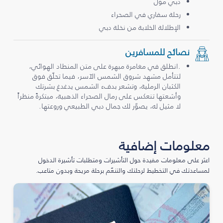
دبي مول
رحلة سفاري في الصحراء
الإطلالة الخلابة من نخلة دبي
نصائح للمسافرين
.انطلق في مغامرة مبهرة على متن المنطاد الهوائي،
لتتأمل مشهد شروق الشمس الآسر، فيما تحلّق فوق
الكثبان الرملية، وتشعر بدفء الشمس يدغدغ بشرتك
وأشعتها تنعكس على رمال الصحراء الذهبية، مبتكرةً منظراً
لا مثيل له، يصوّر لك جمال دبي الطبيعي وروعتها.
معلومات إضافية
اعثر على معلومات مفيدة حول التأشيرات ومتطلبات تأشيرة الدخول
لمساعدتك في التخطيط لرحلتك والتنعّم برحلة مريحة وبدون متاعب.