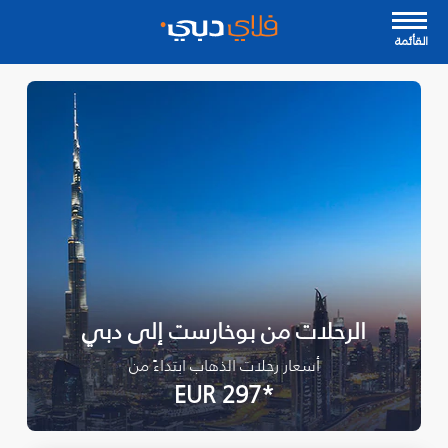
القأئمة
الرحلات من بوخارست إلى دبي
أسعار رحلات الذهاب ابتداءً من
*EUR 297