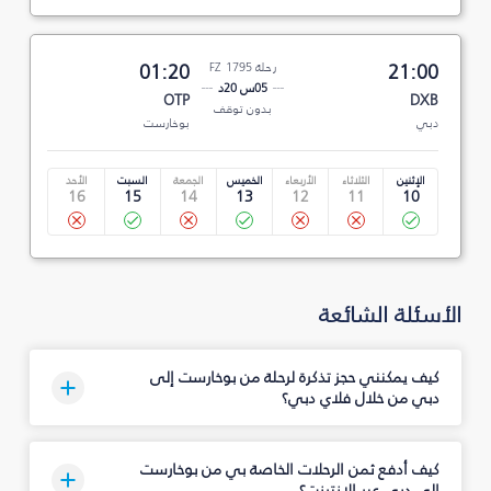
21:00
رحلة FZ 1795
01:20
05س 20د
OTP
DXB
بدون توقف
دبي
بوخارست
الإثنين
الثلاثاء
الأربعاء
الخميس
الجمعة
السبت
الأحد
16
15
14
13
12
11
10
الأسئلة الشائعة
كيف يمكنني حجز تذكرة لرحلة من بوخارست إلى
دبي من خلال فلاي دبي؟
كيف أدفع ثمن الرحلات الخاصة بي من بوخارست
إلى دبي عبر الإنترنت؟