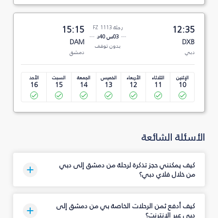
12:35
رحلة FZ 1113
15:15
03س 40د
DAM
DXB
بدون توقف
دبي
دمشق
الإثنين
الثلاثاء
الأربعاء
الخميس
الجمعة
السبت
الأحد
16
15
14
13
12
11
10
الأسئلة الشائعة
كيف يمكنني حجز تذكرة لرحلة من دمشق إلى دبي
من خلال فلاي دبي؟
كيف أدفع ثمن الرحلات الخاصة بي من دمشق إلى
دبي عبر الإنترنت؟