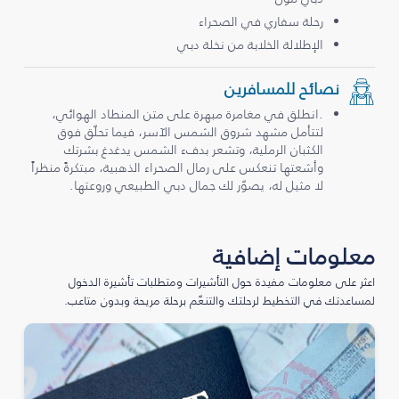
رحلة سفاري في الصحراء
الإطلالة الخلابة من نخلة دبي
نصائح للمسافرين
.انطلق في مغامرة مبهرة على متن المنطاد الهوائي،
لتتأمل مشهد شروق الشمس الآسر، فيما تحلّق فوق
الكثبان الرملية، وتشعر بدفء الشمس يدغدغ بشرتك
وأشعتها تنعكس على رمال الصحراء الذهبية، مبتكرةً منظراً
لا مثيل له، يصوّر لك جمال دبي الطبيعي وروعتها.
معلومات إضافية
اعثر على معلومات مفيدة حول التأشيرات ومتطلبات تأشيرة الدخول
لمساعدتك في التخطيط لرحلتك والتنعّم برحلة مريحة وبدون متاعب.