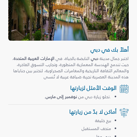
أهلاً بك في دبي
اختبر جمال مدينة
دبي
النابضة بالحياة، في
الإمارات العربية المتحدة
،
حيث تندمج الهندسة المعمارية المتطورة، وتجارب التسوق الفاخرة،
والمعالم الثقافة التاريخية والمغامرات الصحراوية، لتختبر بين حناياها
هذه المدينة العصرية تجربة ضيافة عربية لا تُنسى
الوقت الأمثل لزيارتها
.تحلو زيارة دبي من
نوفمبر إلى مارس
.
أماكن لا بدّ من زيارتها
برج خليفة
متحف المستقبل
دبي مول